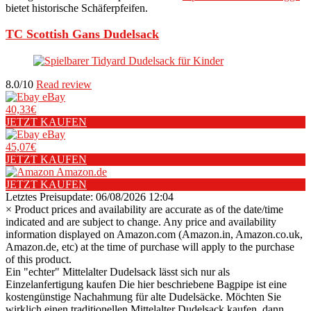
bietet historische Schäferpfeifen.
TC Scottish Gans Dudelsack
8.0/10
Read review
eBay
40,33€
JETZT KAUFEN
eBay
45,07€
JETZT KAUFEN
Amazon.de
JETZT KAUFEN
Letztes Preisupdate: 06/08/2026 12:04
×
Product prices and availability are accurate as of the date/time
indicated and are subject to change. Any price and availability
information displayed on Amazon.com (Amazon.in, Amazon.co.uk,
Amazon.de, etc) at the time of purchase will apply to the purchase
of this product.
Ein "echter" Mittelalter Dudelsack lässt sich nur als
Einzelanfertigung kaufen
Die hier beschriebene Bagpipe ist eine
kostengünstige Nachahmung für alte Dudelsäcke. Möchten Sie
wirklich einen traditionellen Mittelalter Dudelsack kaufen, dann