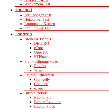
Wildkamera Test
Haushalt
Air Lounger Test
Heizkörper Test
Isopropanol Kaufen
Zen Shower Test
Finanzen
Broker & Depots
DEGIRO
eToro
Upro FX
ETFinance
Fremdwährungskonto
Revolut
Wise
Krypto Plattformen
Changelly
Coinbase
eToro
Bitcoin Robots
Bitcoin Era
Bitcoin Evolution
Bitcoin Profit