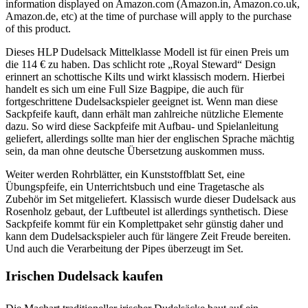
information displayed on Amazon.com (Amazon.in, Amazon.co.uk,
Amazon.de, etc) at the time of purchase will apply to the purchase
of this product.
Dieses HLP Dudelsack Mittelklasse Modell ist für einen Preis um
die 114 € zu haben. Das schlicht rote „Royal Steward“ Design
erinnert an schottische Kilts und wirkt klassisch modern. Hierbei
handelt es sich um eine Full Size Bagpipe, die auch für
fortgeschrittene Dudelsackspieler geeignet ist. Wenn man diese
Sackpfeife kauft, dann erhält man zahlreiche nützliche Elemente
dazu. So wird diese Sackpfeife mit Aufbau- und Spielanleitung
geliefert, allerdings sollte man hier der englischen Sprache mächtig
sein, da man ohne deutsche Übersetzung auskommen muss.
Weiter werden Rohrblätter, ein Kunststoffblatt Set, eine
Übungspfeife, ein Unterrichtsbuch und eine Tragetasche als
Zubehör im Set mitgeliefert. Klassisch wurde dieser Dudelsack aus
Rosenholz gebaut, der Luftbeutel ist allerdings synthetisch. Diese
Sackpfeife kommt für ein Komplettpaket sehr günstig daher und
kann dem Dudelsackspieler auch für längere Zeit Freude bereiten.
Und auch die Verarbeitung der Pipes überzeugt im Set.
Irischen Dudelsack kaufen