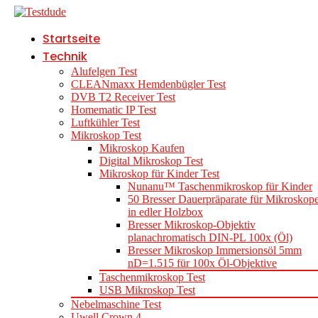
Startseite
Technik
Alufelgen Test
CLEANmaxx Hemdenbügler Test
DVB T2 Receiver Test
Homematic IP Test
Luftkühler Test
Mikroskop Test
Mikroskop Kaufen
Digital Mikroskop Test
Mikroskop für Kinder Test
Nunanu™ Taschenmikroskop für Kinder
50 Bresser Dauerpräparate für Mikroskop
in edler Holzbox
Bresser Mikroskop-Objektiv
planachromatisch DIN-PL 100x (Öl)
Bresser Mikroskop Immersionsöl 5mm
nD=1.515 für 100x Öl-Objektive
Taschenmikroskop Test
USB Mikroskop Test
Nebelmaschine Test
Uwell Crown 4