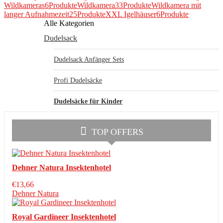
Wildkameras
6Produkte
Wildkamera
33Produkte
Wildkamera mit
langer Aufnahmezeit
25Produkte
XXL Igelhäuser
6Produkte
Alle Kategorien
Dudelsack
Dudelsack Anfänger Sets
Profi Dudelsäcke
Dudelsäcke für Kinder
TOP OFFERS
Dehner Natura Insektenhotel
€
13,66
Dehner Natura
Royal Gardineer Insektenhotel