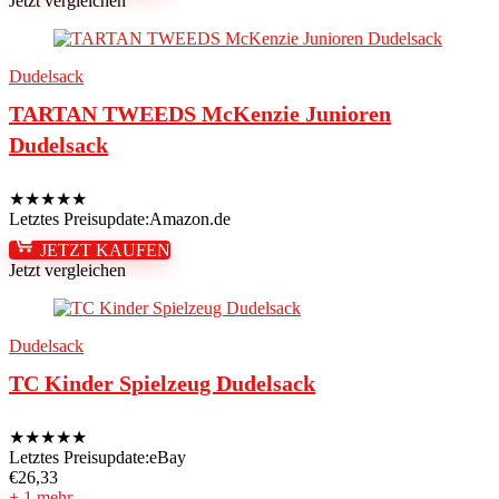
Jetzt vergleichen
Dudelsack
TARTAN TWEEDS McKenzie Junioren
Dudelsack
★
★
★
★
★
Letztes Preisupdate:
Amazon.de
JETZT KAUFEN
Jetzt vergleichen
Dudelsack
TC Kinder Spielzeug Dudelsack
★
★
★
★
★
Letztes Preisupdate:
eBay
€
26,33
+ 1 mehr