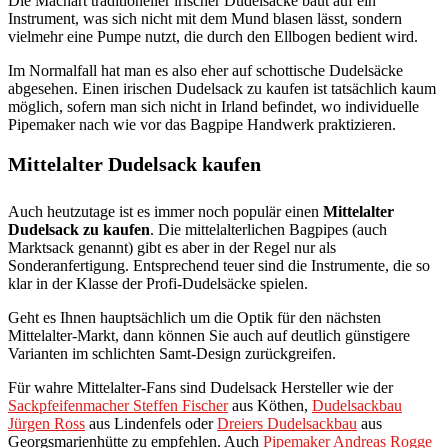
Die Machart traditioneller irischer Dudelsäcke baut auf ein
Instrument, was sich nicht mit dem Mund blasen lässt, sondern
vielmehr eine Pumpe nutzt, die durch den Ellbogen bedient wird.
Im Normalfall hat man es also eher auf schottische Dudelsäcke
abgesehen. Einen irischen Dudelsack zu kaufen ist tatsächlich kaum
möglich, sofern man sich nicht in Irland befindet, wo individuelle
Pipemaker nach wie vor das Bagpipe Handwerk praktizieren.
Mittelalter Dudelsack kaufen
Auch heutzutage ist es immer noch populär einen
Mittelalter
Dudelsack zu kaufen
. Die mittelalterlichen Bagpipes (auch
Marktsack genannt) gibt es aber in der Regel nur als
Sonderanfertigung. Entsprechend teuer sind die Instrumente, die so
klar in der Klasse der Profi-Dudelsäcke spielen.
Geht es Ihnen hauptsächlich um die Optik für den nächsten
Mittelalter-Markt, dann können Sie auch auf deutlich günstigere
Varianten im schlichten Samt-Design zurückgreifen.
Für wahre Mittelalter-Fans sind Dudelsack Hersteller wie der
Sackpfeifenmacher Steffen Fischer
aus Köthen,
Dudelsackbau
Jürgen Ross
aus Lindenfels oder
Dreiers Dudelsackbau
aus
Georgsmarienhütte zu empfehlen. Auch
Pipemaker Andreas Rogge