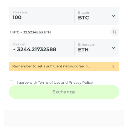
TenXPay (PAY)
RedPulsePhoenixBinance
Pillar (PLR)
PumaPay (PMA)
Polymath (POLY)
PowerLedger (POWR)
Peercoin (PPC)
ProCurrency (PROC)
Patientory (PTOY)
Qtum Ignition (QTUM)
Ripio Credit Network (RCN)
Augur (REP)
iEX.ec (RLC)
Ravencoin (RVN)
Salt (SALT)
SmartCash (SMART)