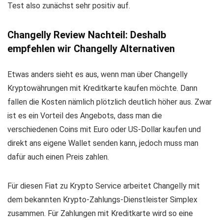
Decred (DCR)
Test also zunächst sehr positiv auf.
Dent (DENT)
DigiByte (DGB)
Changelly Review Nachteil: Deshalb
DigixDAO (DGD)
empfehlen wir Changelly Alternativen
Digitex Futures (DGTX)
Dogecoin (DOGE)
Etwas anders sieht es aus, wenn man über Changelly
Edgeless (EDG)
Kryptowährungen mit Kreditkarte kaufen möchte. Dann
Enjin (ENJ)
fallen die Kosten nämlich plötzlich deutlich höher aus. Zwar
EOS (EOS)
ist es ein Vorteil des Angebots, dass man die
EOSDT (EOSDT)
verschiedenen Coins mit Euro oder US-Dollar kaufen und
Ethereum Classic (ETC)
direkt ans eigene Wallet senden kann, jedoch muss man
Ethos (ETHOS)
dafür auch einen Preis zahlen.
Stasis Eurs (EURS)
FETCH (FET)
Für diesen Fiat zu Krypto Service arbeitet Changelly mit
Funfair (FUN)
dem bekannten Krypto-Zahlungs-Dienstleister Simplex
Gas (GAS)
zusammen. Für Zahlungen mit Kreditkarte wird so eine