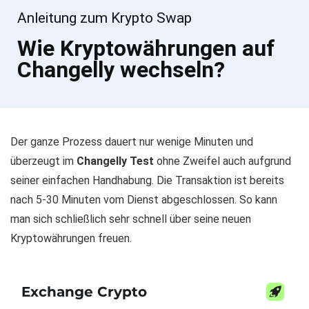
MaidSafeCoin (MAID)
Anleitung zum Krypto Swap
Monaco (MCO)
Wie Kryptowährungen auf
Mithril (MITH)
Changelly wechseln?
Maker (MKR)
Nano (NANO)
Neblio (NEBL)
Neo (NEO)
Der ganze Prozess dauert nur wenige Minuten und
Nexo (NEXO)
überzeugt im
Naga Coin (NGC)
Changelly Test
ohne Zweifel auch aufgrund
seiner einfachen Handhabung. Die Transaktion ist bereits
Nimiq (NIM)
nach 5-30 Minuten vom Dienst abgeschlossen. So kann
Numeraire (NMR)
man sich schließlich sehr schnell über seine neuen
Next (NXT)
Kryptowährungen freuen.
OmiseGo (OMG)
Ontology (ONT)
Particl (PART)
Paxos Standard Token (PAX)