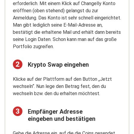
XEM (NEM)
erforderlich. Mit einem Klick auf Changelly Konto
eröffnen (oben stehend) gelangst du zur
Stellar Lumens (XLM)
Anmeldung. Das Konto ist sehr schnell eingerichtet.
Monero (XMR)
Man gibt lediglich seine E-Mail-Adresse an,
Bitcoin Rhodium (XRC)
bestätigt die erhaltene Mail und erhält dann bereits
Tezos (XTC)
seine Login Daten. Schon kann man auf das große
Verge (XVG)
Portfolio zugreifen.
Zcoin (XZC)
Zap (ZAP)
Krypto Swap eingehen
Zcash (ZEC)
Horizen (ZEN)
Klicke auf der Plattform auf den Button „Jetzt
wechseln“. Nun lege den Betrag fest, den du
0x Protocol Token (ZRX)
wechseln bzw. den du erhalten möchtest.
Empfänger Adresse
eingeben und bestätigen
Gebe die Adresse ein, auf die die Coins gesendet