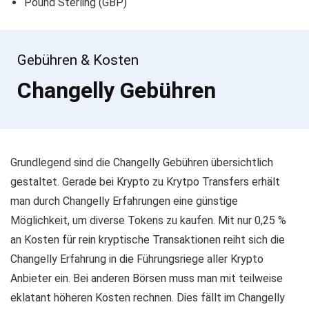
Pound Sterling (GBP)
Basic Attention Token (BAT)
Bitcoin Diamond (BTD)
Bitcoin Cash ABC (BCH)
Gebühren & Kosten
BitDegree (BDG)
Changelly Gebühren
BetterBetting (BETR)
Bankex (BKX)
Binance Coin (BNB)
Bancor Network Token (BNT)
Bread (BRD)
Grundlegend sind die Changelly Gebühren übersichtlich
Bitcoin SV (BSV)
gestaltet. Gerade bei Krypto zu Krytpo Transfers erhält
Bitcoin Gold (BTG)
man durch Changelly Erfahrungen eine günstige
BitTorrent (BTT)
Möglichkeit, um diverse Tokens zu kaufen. Mit nur
0,25 %
Binance USD (BUSD)
an Kosten für rein kryptische Transaktionen
reiht sich die
Civic (CVC)
Changelly Erfahrung in die Führungsriege aller Krypto
DAI (DAI)
Anbieter ein. Bei anderen Börsen muss man mit teilweise
Dash (DASH)
eklatant höheren Kosten rechnen. Dies fällt im Changelly