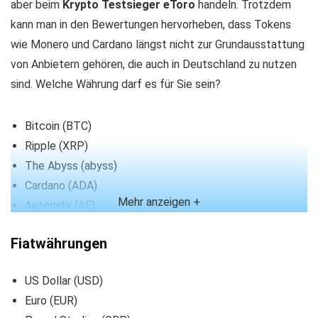
aber beim
Krypto Testsieger eToro
handeln. Trotzdem
kann man in den Bewertungen hervorheben, dass Tokens
wie Monero und Cardano längst nicht zur Grundausstattung
von Anbietern gehören, die auch in Deutschland zu nutzen
sind. Welche Währung darf es für Sie sein?
Bitcoin (BTC)
Ripple (XRP)
The Abyss (abyss)
Cardano (ADA)
Mehr anzeigen +
Aeternity (AE)
Aragon (ANT)
Fiatwährungen
Ardir (ARDR)
ARK (ARK)
US Dollar (USD)
Aeron (ARN)
Euro (EUR)
Cosmos (ATOM)