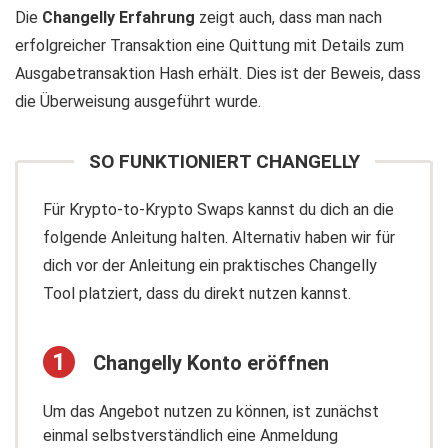
Storj (STORJ)
Die
Changelly Erfahrung
zeigt auch, dass man nach
Stratis (STRAT)
erfolgreicher Transaktion eine Quittung mit Details zum
Stox (STX)
Ausgabetransaktion Hash erhält. Dies ist der Beweis, dass
Swarm City (SWT)
die Überweisung ausgeführt wurde.
TomoChain (TOMO)
Trustcoin (TRST)
SO FUNKTIONIERT CHANGELLY
Tron (TRX)
TrueUSD (TUSD)
Für Krypto-to-Krypto Swaps kannst du dich an die
USD Coin (USDC)
folgende Anleitung halten. Alternativ haben wir für
Tether USD (USDT)
dich vor der Anleitung ein praktisches Changelly
Tether ERC20 (USDT20)
Tool platziert, dass du direkt nutzen kannst.
VeChainThor (VET)
Viberate (VIB)
Changelly Konto eröffnen
Waves (WAVES)
Wax (WAXP)
Um das Angebot nutzen zu können, ist zunächst
Wings DAO (WINGS)
einmal selbstverständlich eine Anmeldung