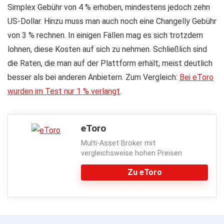
Gnosis (GNO)
Simplex
Gebühr von 4 %
erhoben, mindestens jedoch zehn
Golem (GNT)
US-Dollar. Hinzu muss man auch noch eine
Changelly Gebühr
Groestlcoin (GRS)
von 3 %
rechnen.
In einigen Fällen mag es sich trotzdem
Guppy (GUP)
lohnen, diese Kosten auf sich zu nehmen. Schließlich sind
Gemini Dollar (GUSD)
die Raten, die man auf der Plattform erhält, meist deutlich
Humaniq (HMQ)
besser als bei anderen Anbietern. Zum Vergleich:
Bei eToro
Huobi Token (HT)
wurden im Test nur 1 % verlangt
.
Ignis (IGNIS)
Kin (KIN)
eToro
Komodo (KMD)
Multi-Asset Broker mit
Kyber Network (KNC)
vergleichsweise hohen Preisen
Link (LINK)
Zu eToro
Loopring (LRC)
Lisk (LSK)
Litecoin (LTC)
Lunyr (LUN)