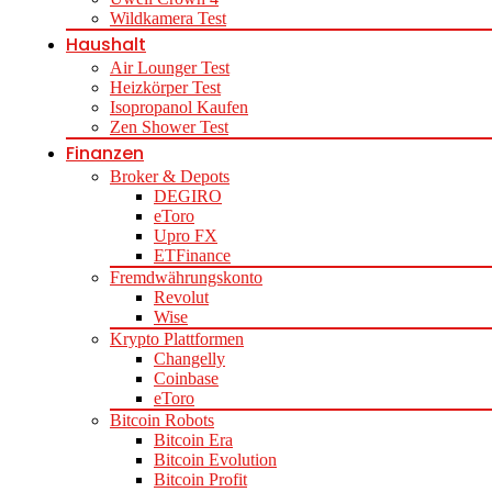
Wildkamera Test
Haushalt
Air Lounger Test
Heizkörper Test
Isopropanol Kaufen
Zen Shower Test
Finanzen
Broker & Depots
DEGIRO
eToro
Upro FX
ETFinance
Fremdwährungskonto
Revolut
Wise
Krypto Plattformen
Changelly
Coinbase
eToro
Bitcoin Robots
Bitcoin Era
Bitcoin Evolution
Bitcoin Profit