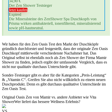
34,90 €
Der Zen Shower Testsieger
Jetzt kaufen
Expired
Die Mineralsteine des ZenShower Spa Duschkopfs von
Prisma wirken antibakteriell, ionenfilternd, mineralisierend
sowie pH-hautneutral.
Wir haben für den Zen Oasis Test den Markt der Duschköpfe
gründlich durchforstet und festgestellt, dass der originale Zen Oasis
Duschkopf mittlerweile verschiedenste Nachahmer hat. Das
Original selbst ist ebenfalls noch als Zen Shower der Firma Mamir
Shower zu finden, jedoch ergibt der umfassende Vergleich, dass es
nicht nur qualitativ durchaus Unterschiede gibt.
Sonder-Testsieger gibt es aber für die Kategorien „Preis-Leistung“
& „Vitamin C“. Greifen Sie also nicht willkürlich zu einem neuen
Duschprodukt. Denn es gibt durchaus qualitative Unterschiede im
Zen Oasis Test.
Original Oasis Zen von Mamir vs. andere Anbieter wie Vita
Shower
Wer liefert das bessere Wellness Erlebnis?
VS