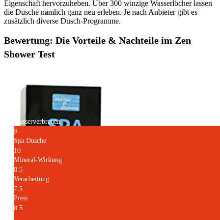
Eigenschaft hervorzuheben. Über 300 winzige Wasserlöcher lassen
die Dusche nämlich ganz neu erleben. Je nach Anbieter gibt es
zusätzlich diverse Dusch-Programme.
Bewertung: Die Vorteile & Nachteile im Zen
Shower Test
9
Wasserverbrauch
9
Spa Dusche
10
Mineral-Wirkung
8.5
Verarbeitung
7.5
Preis
8.5