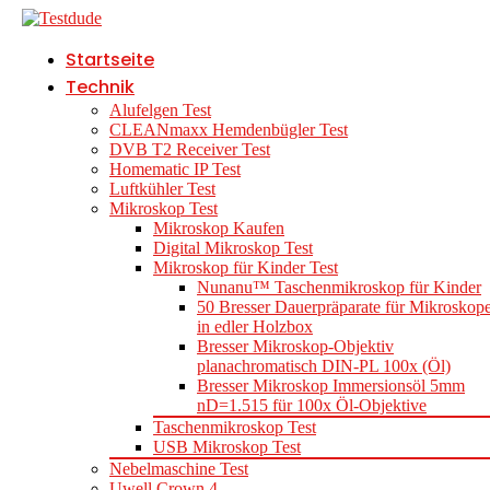
Startseite
Technik
Alufelgen Test
CLEANmaxx Hemdenbügler Test
DVB T2 Receiver Test
Homematic IP Test
Luftkühler Test
Mikroskop Test
Mikroskop Kaufen
Digital Mikroskop Test
Mikroskop für Kinder Test
Nunanu™ Taschenmikroskop für Kinder
50 Bresser Dauerpräparate für Mikroskop
in edler Holzbox
Bresser Mikroskop-Objektiv
planachromatisch DIN-PL 100x (Öl)
Bresser Mikroskop Immersionsöl 5mm
nD=1.515 für 100x Öl-Objektive
Taschenmikroskop Test
USB Mikroskop Test
Nebelmaschine Test
Uwell Crown 4