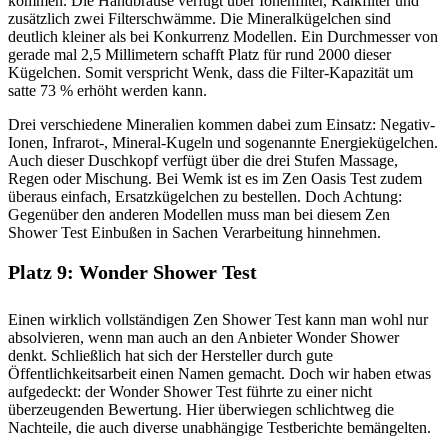
kommen. Die Handbrause verfügt über Ionenfilter, Kalkfilter und
zusätzlich zwei Filterschwämme. Die Mineralkügelchen sind
deutlich kleiner als bei Konkurrenz Modellen. Ein Durchmesser von
gerade mal 2,5 Millimetern schafft Platz für rund 2000 dieser
Kügelchen. Somit verspricht Wenk, dass die Filter-Kapazität um
satte 73 % erhöht werden kann.
Drei verschiedene Mineralien kommen dabei zum Einsatz: Negativ-
Ionen, Infrarot-, Mineral-Kugeln und sogenannte Energiekügelchen.
Auch dieser Duschkopf verfügt über die drei Stufen Massage,
Regen oder Mischung. Bei Wemk ist es im Zen Oasis Test zudem
überaus einfach, Ersatzkügelchen zu bestellen. Doch Achtung:
Gegenüber den anderen Modellen muss man bei diesem Zen
Shower Test Einbußen in Sachen Verarbeitung hinnehmen.
Platz 9: Wonder Shower Test
Einen wirklich vollständigen Zen Shower Test kann man wohl nur
absolvieren, wenn man auch an den Anbieter Wonder Shower
denkt. Schließlich hat sich der Hersteller durch gute
Öffentlichkeitsarbeit einen Namen gemacht. Doch wir haben etwas
aufgedeckt: der Wonder Shower Test führte zu einer nicht
überzeugenden Bewertung. Hier überwiegen schlichtweg die
Nachteile, die auch diverse unabhängige Testberichte bemängelten.