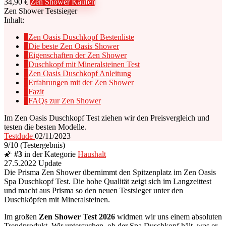
34,90 €
Zen Shower Kaufen
Zen Shower Testsieger
Inhalt:
1
Zen Oasis Duschkopf Bestenliste
2
Die beste Zen Oasis Shower
3
Eigenschaften der Zen Shower
4
Duschkopf mit Mineralsteinen Test
5
Zen Oasis Duschkopf Anleitung
6
Erfahrungen mit der Zen Shower
7
Fazit
8
FAQs zur Zen Shower
Im Zen Oasis Duschkopf Test ziehen wir den Preisvergleich und
testen die besten Modelle.
Testdude
02/11/2023
9
/10
(Testergebnis)
🌠
#3
in der Kategorie
Haushalt
27.5.2022 Update
Die Prisma Zen Shower übernimmt den Spitzenplatz im Zen Oasis
Spa Duschkopf Test. Die hohe Qualität zeigt sich im Langzeittest
und macht aus Prisma so den neuen Testsieger unter den
Duschköpfen mit Mineralsteinen.
Im großen
Zen Shower Test 2026
widmen wir uns einem absoluten
Trendprodukt. Wir untersuchen, ob der Spa Duschkopf hält, was er