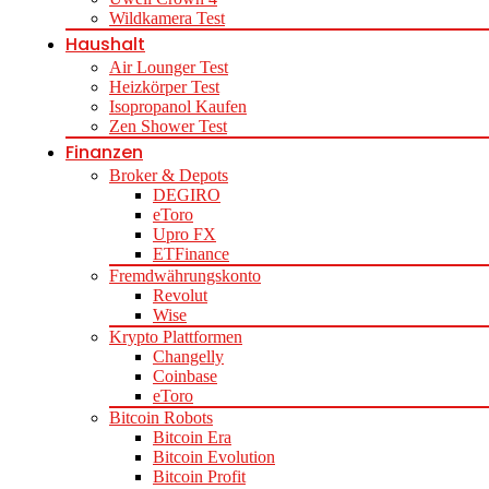
Wildkamera Test
Haushalt
Air Lounger Test
Heizkörper Test
Isopropanol Kaufen
Zen Shower Test
Finanzen
Broker & Depots
DEGIRO
eToro
Upro FX
ETFinance
Fremdwährungskonto
Revolut
Wise
Krypto Plattformen
Changelly
Coinbase
eToro
Bitcoin Robots
Bitcoin Era
Bitcoin Evolution
Bitcoin Profit