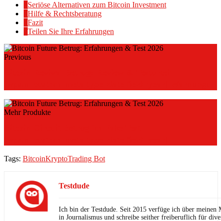
4
Seriöse Alternativen zum Bitcoin Investment
5
Hilfe & Rechtsberatung
6
Fazit
7
Teilen Sie Ihre Erfahrungen
Previous
Bitcoin Revival Betrug: Review & Testurteil
[wpsm_custom_meta type=date field=year] Warnung!
Mehr Produkte
Bitcoin Circuit Betrug im Fake Test
[wpsm_custom_meta type=date field=year]
Tags:
Bitcoin
Krypto
Trading Bot
Testdude
Ich bin der Testdude. Seit 2015 verfüge ich über meinen 
in Journalismus und schreibe seither freiberuflich für di