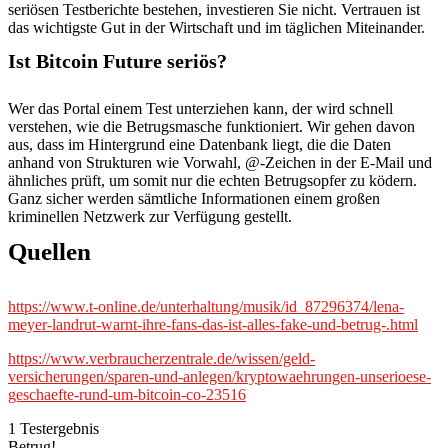
seriösen Testberichte bestehen, investieren Sie nicht. Vertrauen ist
das wichtigste Gut in der Wirtschaft und im täglichen Miteinander.
Ist Bitcoin Future seriös?
Wer das Portal einem Test unterziehen kann, der wird schnell
verstehen, wie die Betrugsmasche funktioniert. Wir gehen davon
aus, dass im Hintergrund eine Datenbank liegt, die die Daten
anhand von Strukturen wie Vorwahl, @-Zeichen in der E-Mail und
ähnliches prüft, um somit nur die echten Betrugsopfer zu ködern.
Ganz sicher werden sämtliche Informationen einem großen
kriminellen Netzwerk zur Verfügung gestellt.
Quellen
https://www.t-online.de/unterhaltung/musik/id_87296374/lena-
meyer-landrut-warnt-ihre-fans-das-ist-alles-fake-und-betrug-.html
https://www.verbraucherzentrale.de/wissen/geld-
versicherungen/sparen-und-anlegen/kryptowaehrungen-unserioese-
geschaefte-rund-um-bitcoin-co-23516
1
Testergebnis
Betrug!