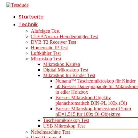
Startseite
Technik
Alufelgen Test
CLEANmaxx Hemdenbügler Test
DVB T2 Receiver Test
Homematic IP Test
Luftkühler Test
Mikroskop Test
Mikroskop Kaufen
Digital Mikroskop Test
Mikroskop für Kinder Test
Nunanu™ Taschenmikroskop für Kinder
50 Bresser Dauerpräparate für Mikroskop
in edler Holzbox
Bresser Mikroskop-Objektiv
planachromatisch DIN-PL 100x (Öl)
Bresser Mikroskop Immersionsöl 5mm
nD=1.515 für 100x Öl-Objektive
Taschenmikroskop Test
USB Mikroskop Test
Nebelmaschine Test
Uwell Crown 4