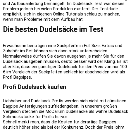
und Aufbauanleitung bemängelt. Im Dudelsack Test war dieses
Problem jedoch bei vielen Produkten existent. Der Testdude
empfiehlt, sich in eigenen Online Tutorials schlau zu machen,
wenn man Probleme mit dem Aufbau hat.
Die besten Dudelsäcke im Test
Erwachsene benötigen eine Sackpfeife in Full Size, Extras und
Zubehör im Set können sich dann stark unterscheiden.
Normalerweise dürfen Sie davon ausgehen:
je mehr Sie für den
Dudelsack ausgeben müssen, desto besser wird der Klang
. Es ist
aber klar, dass ein günstiger Dudelsack für den Preis von nur 100
€ im Vergleich der Sackpfeifen schlechter abschneiden wird als
Profi Bagpipes.
Profi Dudelsack kaufen
Liebhaber und
Dudelsack Profis werden sich nicht mit günstigen
Bagpipe Anfertigungen zufriedengeben
. In unserem großen
Vergleich stechen die McCallum Dudelsäcke als wahre Dudelsack
Schmuckstücke für Profis hervor.
Schnell merkt man, dass die Kosten für derartige Bagpipes
deutlich höher sind als bei der Konkurrenz. Doch der Preis lohnt