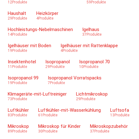
12Produkte
59Produkte
Haushalt
Heizkörper
29Produkte
4Produkte
Hochleistungs-Nebelmaschinen
Igelhaus
14Produkte
37Produkte
Igelhäuser mit Boden
Igelhäuser mit Rattenklappe
19Produkte
4Produkte
Insektenhotel
Isopropanol
Isopropanol 70
11Produkte
29Produkte
10Produkte
Isopropanol 99
Isopropanol Vorratspacks
19Produkte
7Produkte
Klimageräte-mit-Luftreiniger
Lichtmikroskop
73Produkte
29Produkte
Luftkühler
Luftkühler-mit-Wasserkühlung
Luftsofa
83Produkte
61Produkte
13Produkte
Mikroskop
Mikroskop für Kinder
Mikroskopzubehör
89Produkte
30Produkte
37Produkte