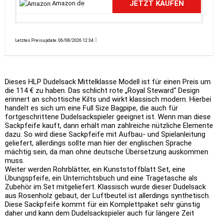
JETZT KAUFEN
Amazon.de
Letztes Preisupdate: 06/08/2026 12:34
Dieses HLP Dudelsack Mittelklasse Modell ist für einen Preis um
die 114 € zu haben. Das schlicht rote „Royal Steward“ Design
erinnert an schottische Kilts und wirkt klassisch modern. Hierbei
handelt es sich um eine Full Size Bagpipe, die auch für
fortgeschrittene Dudelsackspieler geeignet ist. Wenn man diese
Sackpfeife kauft, dann erhält man zahlreiche nützliche Elemente
dazu. So wird diese Sackpfeife mit Aufbau- und Spielanleitung
geliefert, allerdings sollte man hier der englischen Sprache
mächtig sein, da man ohne deutsche Übersetzung auskommen
muss.
Weiter werden Rohrblätter, ein Kunststoffblatt Set, eine
Übungspfeife, ein Unterrichtsbuch und eine Tragetasche als
Zubehör im Set mitgeliefert. Klassisch wurde dieser Dudelsack
aus Rosenholz gebaut, der Luftbeutel ist allerdings synthetisch.
Diese Sackpfeife kommt für ein Komplettpaket sehr günstig
daher und kann dem Dudelsackspieler auch für längere Zeit