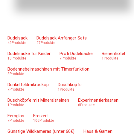
Dudelsack
Dudelsack Anfänger Sets
49Produkte
27Produkte
Dudelsäcke für Kinder
Profi Dudelsäcke
Bienenhotel
13Produkte
7Produkte
1Produkte
Bodennebelmaschinen mit Timerfunktion
8Produkte
Dunkelfeldmikroskop
Duschköpfe
7Produkte
1Produkte
Duschköpfe mit Mineralsteinen
Experimentierkasten
1Produkte
6Produkte
Fernglas
Freizeit
7Produkte
106Produkte
Günstige Wildkameras (unter 60€)
Haus & Garten