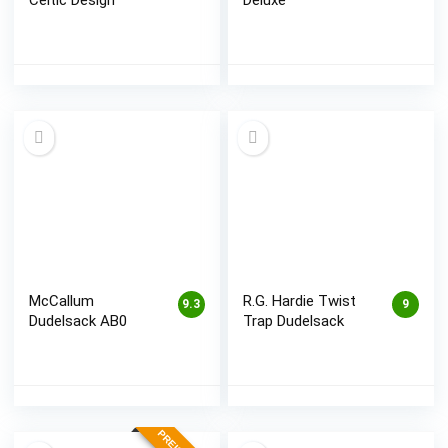
Celtic Design
Deluxe
McCallum
R.G. Hardie Twist
9.3
9
Dudelsack AB0
Trap Dudelsack