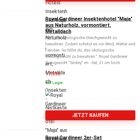
Royal Gardineer Insektenhotel "Maja"
aus Naturholz, vormontiert,
Metalldach
Hilft, das ökologische Gleichgewicht zu
bewahren. Zudem schützt es vor Wind, Wetter und
Feinden. So hilfst du, das ökologische
Gleichgewicht zu bewahren.". Royal Gardineer
Steingesicht "Smiley" im. -Set, 21 cm hoch.
17,99
€
Auf Lager
JETZT KAUFEN
Royal Gardineer 2er-Set