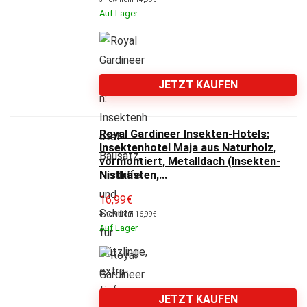
Auf Lager
JETZT KAUFEN
Royal Gardineer Insekten-Hotels:
Insektenhotel Maja aus Naturholz,
vormontiert, Metalldach (Insekten-
Nistkästen,...
16,99
€
4 new from 16,99€
Auf Lager
JETZT KAUFEN