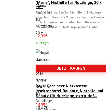
"Marie", Nisthilfe für Nützlinge, 20 x
20...
Royal Gardineer 2er-Set. Nisthilfe für Nützlinge
u.v.m. Nisthilfe sowie Schutz vor Wind und Wetter
für Nützlinge in Ihrem Garten. Nisthilfe zum Schutz
der Artenvielfalt für Nützlinge in Ihrem Garten.
12,99
€
Auf Lager
JETZT KAUFEN
Royal Gardineer Nistkasten:
Insektenhotel-Bausatz, Nisthilfe und
Schutz für Nützlinge, extra-tief...
14,99
€
3 new from 14,99€