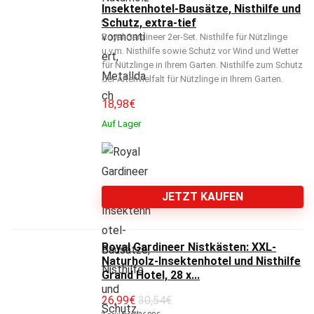
Insektenhotel-Bausätze, Nisthilfe und
Schutz, extra-tief
Royal Gardineer 2er-Set. Nisthilfe für Nützlinge
u.v.m. Nisthilfe sowie Schutz vor Wind und Wetter
für Nützlinge in Ihrem Garten. Nisthilfe zum Schutz
der Artenvielfalt für Nützlinge in Ihrem Garten.
18,98
€
Auf Lager
JETZT KAUFEN
Royal Gardineer Nistkästen: XXL-
Naturholz-Insektenhotel und Nisthilfe
Grand Hotel, 28 x...
26,99
€
30,54€