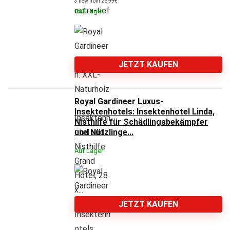
3 new from 26,99€
Auf Lager
JETZT KAUFEN
Royal Gardineer Luxus-
Insektenhotels: Insektenhotel Linda,
Nisthilfe für Schädlingsbekämpfer
und Nützlinge...
Auf Lager
JETZT KAUFEN