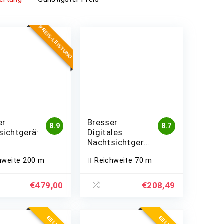
PREIS-LEISTUNG
er
Bresser
8.9
8.7
sichtgerät
Digitales
Nachtsichtgerät
Binokular 1x
hweite
200 m
Reichweite
70 m
mit Akku
€
479,00
€
208,49