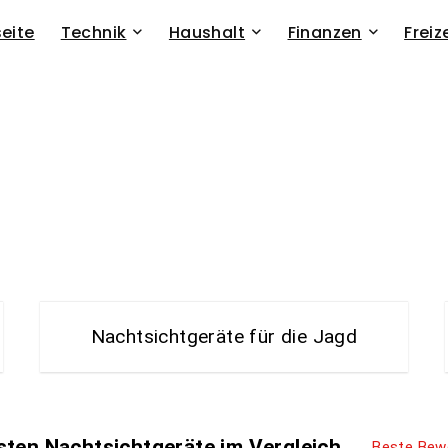
seite
Technik
Haushalt
Finanzen
Freiz
gerät Kaufen - der große Pre
Nachtsichtgeräte für die Jagd
sten Nachtsichtgeräte im Vergleich
Beste Bew