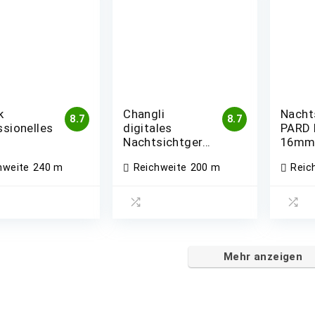
k
Changli
Nacht
8.7
8.7
ssionelles
digitales
PARD 
Nachtsichtgerät,
16mm
sichtgerät
Goggle IR
Editio
hweite
240 m
Reichweite
200 m
Reic
Monokular
(PVS-14)
Mehr anzeigen