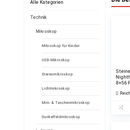
Alle Kategorien
Technik
Mikroskop
Mikroskop für Kinder
USB-Mikroskop
Stein
Stereomikroskop
Night
8×56 
2310
Lichtmikroskop
Reic
Mini- & Taschenmikroskop
Dunkelfeldmikroskop