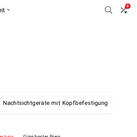
0
eit
isvergleich
Nachtsichtgeräte mit Kopfbefestigung
ertung
Günstigster Preis