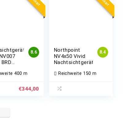
BELIEBT
BELIEBT
sichtgerät
Northpoint
8.6
8.4
NV007
NV4x50 Vivid
 BRD
Nachtsichtgerät
n 2020
hweite
400 m
Reichweite
150 m
€
344,00