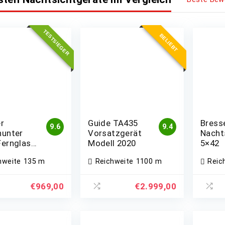
TESTSIEGER
BELIEBT
er
Guide TA435
Bress
9.6
9.4
hunter
Vorsatzgerät
Nacht
Fernglas
Modell 2020
5×42
hweite
135 m
Reichweite
1100 m
Reic
€
969,00
€
2.999,00