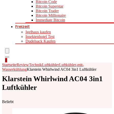
Bitcoin Code
Bitcoin Superstar
Bitcoin Trader
Bitcoin Millionaire
Immediate Bitcoin
Freizeit
Igelhaus kaufen
Insektenhotel Test
Dudelsack Kaufen
0
Startseite
Review
Technik
Luftkühler
Luftkühler-mit-
Wasserkühlung
Klarstein Whirlwind AC04 3in1 Luftkühler
Klarstein Whirlwind AC04 3in1
Luftkühler
Beliebt