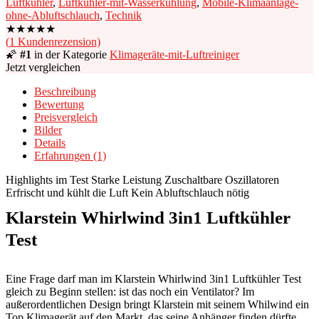
Luftkühler
,
Luftkühler-mit-Wasserkühlung
,
Mobile-Klimaanlage-
ohne-Abluftschlauch
,
Technik
★
★
★
★
★
(
1
Kundenrezension)
🌠
#1
in der Kategorie
Klimageräte-mit-Luftreiniger
Jetzt vergleichen
Beschreibung
Bewertung
Preisvergleich
Bilder
Details
Erfahrungen (1)
Highlights im Test
Starke Leistung
Zuschaltbare Oszillatoren
Erfrischt und kühlt die Luft
Kein Abluftschlauch nötig
Klarstein Whirlwind 3in1 Luftkühler
Test
Eine Frage darf man im Klarstein Whirlwind 3in1 Luftkühler Test
gleich zu Beginn stellen: ist das noch ein Ventilator? Im
außerordentlichen Design bringt Klarstein mit seinem Whilwind ein
Top Klimagerät auf den Markt, das seine Anhänger finden dürfte.