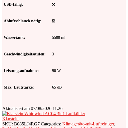
USB-fähig
❌
Abluftschlauch nötig
❎
Wassertank
5500 ml
Geschwindigkeitsstufen
3
Leistungsaufnahme
90 W
Max. Lautstärke
65 dB
Luftdurchsatz
1600 m³/h
Aktualisiert am 07/08/2026 11:26
Klarstein
SKU:
B085LJ4RG7
Categories:
Klimageräte-mit-Luftreiniger
,