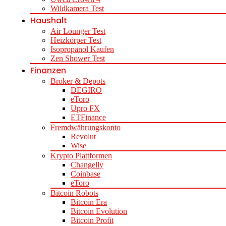
Wildkamera Test
Haushalt
Air Lounger Test
Heizkörper Test
Isopropanol Kaufen
Zen Shower Test
Finanzen
Broker & Depots
DEGIRO
eToro
Upro FX
ETFinance
Fremdwährungskonto
Revolut
Wise
Krypto Plattformen
Changelly
Coinbase
eToro
Bitcoin Robots
Bitcoin Era
Bitcoin Evolution
Bitcoin Profit