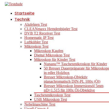
Startseite
Technik
Alufelgen Test
CLEANmaxx Hemdenbügler Test
DVB T2 Receiver Test
Homematic IP Test
Luftkühler Test
Mikroskop Test
Mikroskop Kaufen
Digital Mikroskop Test
Mikroskop für Kinder Test
Nunanu™ Taschenmikroskop für Kinder
50 Bresser Dauerpräparate für Mikroskop
in edler Holzbox
Bresser Mikroskop-Objektiv
planachromatisch DIN-PL 100x (Öl)
Bresser Mikroskop Immersionsöl 5mm
nD=1.515 für 100x Öl-Objektive
Taschenmikroskop Test
USB Mikroskop Test
Nebelmaschine Test
Uwell Crown 4