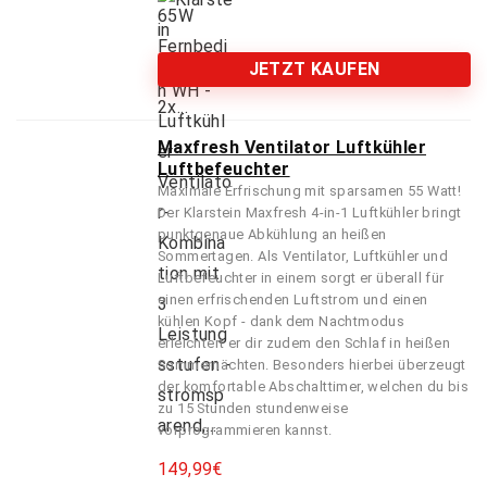
JETZT KAUFEN
Maxfresh Ventilator Luftkühler
Luftbefeuchter
Maximale Erfrischung mit sparsamen 55 Watt!
Der Klarstein Maxfresh 4-in-1 Luftkühler bringt
punktgenaue Abkühlung an heißen
Sommertagen. Als Ventilator, Luftkühler und
Luftbefeuchter in einem sorgt er überall für
einen erfrischenden Luftstrom und einen
kühlen Kopf - dank dem Nachtmodus
erleichtert er dir zudem den Schlaf in heißen
Sommernächten. Besonders hierbei überzeugt
der komfortable Abschalttimer, welchen du bis
zu 15 Stunden stundenweise
vorprogrammieren kannst.
149,99
€