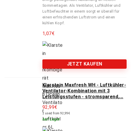
Sommertagen. Als Ventilator, Luftkühler und
Luftbefeuchter in einem sorgt er überall für
einen erfrischenden Luftstrom und einen
kühlen Kopf.
1,07
€
JETZT KAUFEN
Klarstein Maxfresh WH - Luftkühler-
Ventilator-Kombination mit 3
Leistungsstufen - stromsparend,...
92,99
€
2 used from 92,99€
Auf Lager