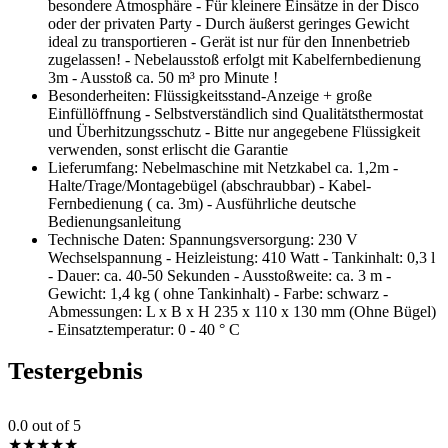
besondere Atmosphäre - Für kleinere Einsätze in der Disco
oder der privaten Party - Durch äußerst geringes Gewicht
ideal zu transportieren - Gerät ist nur für den Innenbetrieb
zugelassen! - Nebelausstoß erfolgt mit Kabelfernbedienung
3m - Ausstoß ca. 50 m³ pro Minute !
Besonderheiten: Flüssigkeitsstand-Anzeige + große
Einfüllöffnung - Selbstverständlich sind Qualitätsthermostat
und Überhitzungsschutz - Bitte nur angegebene Flüssigkeit
verwenden, sonst erlischt die Garantie
Lieferumfang: Nebelmaschine mit Netzkabel ca. 1,2m -
Halte/Trage/Montagebügel (abschraubbar) - Kabel-
Fernbedienung ( ca. 3m) - Ausführliche deutsche
Bedienungsanleitung
Technische Daten: Spannungsversorgung: 230 V
Wechselspannung - Heizleistung: 410 Watt - Tankinhalt: 0,3 l
- Dauer: ca. 40-50 Sekunden - Ausstoßweite: ca. 3 m -
Gewicht: 1,4 kg ( ohne Tankinhalt) - Farbe: schwarz -
Abmessungen: L x B x H 235 x 110 x 130 mm (Ohne Bügel)
- Einsatztemperatur: 0 - 40 ° C
Testergebnis
0.0
out of 5
★
★
★
★
★