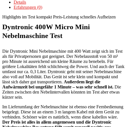
Details
Erfahrungen (0)
Highlights im Test
kompakt
Preis-Leistung
schnelles Aufheizen
Dyntronic 400W Micro Mini
Nebelmaschine Test
Die Dyntronic Mini Nebelmaschine mit 400 Watt zeigt sich im Test
als für Privatpersonen gut geeignet. Der Nebelausstoß von 50 m³
pro Minute ist ausreichend um kleine Räume zu benebeln. Für
größere Lokalitäten fehlt schlichtweg die Power. Und auch der Tank
umfasst nur ca. 0,3 Liter. Dyntronic geht mit seiner Nebelmaschine
also voll auf Mobilität. Das Gerät ist sehr klein und kompakt und
lässt sich daher gut transportieren.
Außerdem liegt die
Aufwärmzeit bei ungefähr 1 Minute – was sehr schnell ist.
Die
Zeiten zwischen den Nebelintervallen könnten im Test aber etwas
kürzer sein.
Im Lieferumfang der Nebelmaschine ist ebenso eine Fernbedienung
beigelegt. Diese ist an einem 3 m langem Kabel mit dem Gerät zu
verbinden. Schöner wäre es natürlich, wenn diese kabellos wäre.
Der Preis ist alles in allem angemessen und die Dyntronic