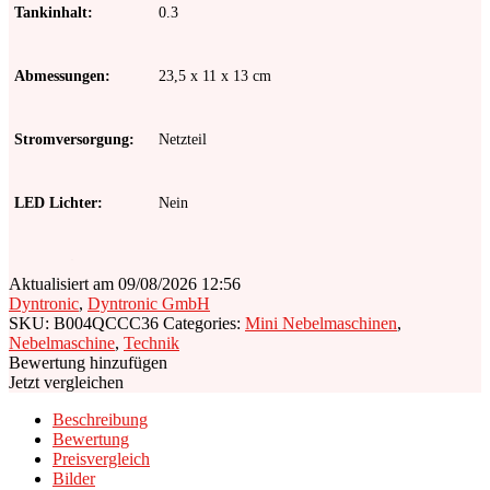
Tankinhalt
0.3
Abmessungen
23,5 x 11 x 13 cm
Stromversorgung
Netzteil
LED Lichter
Nein
Fernbedienung
Ja
Aktualisiert am 09/08/2026 12:56
Dyntronic
,
Dyntronic GmbH
SKU:
B004QCCC36
Categories:
Mini Nebelmaschinen
,
Reichweite
3 m
Nebelmaschine
,
Technik
Bewertung hinzufügen
Jetzt vergleichen
Nebelausstoß
50 m³/min
Beschreibung
Bewertung
Preisvergleich
Bilder