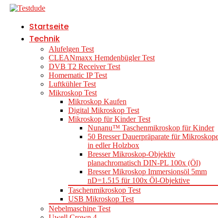
Startseite
Technik
Alufelgen Test
CLEANmaxx Hemdenbügler Test
DVB T2 Receiver Test
Homematic IP Test
Luftkühler Test
Mikroskop Test
Mikroskop Kaufen
Digital Mikroskop Test
Mikroskop für Kinder Test
Nunanu™ Taschenmikroskop für Kinder
50 Bresser Dauerpräparate für Mikroskop
in edler Holzbox
Bresser Mikroskop-Objektiv
planachromatisch DIN-PL 100x (Öl)
Bresser Mikroskop Immersionsöl 5mm
nD=1.515 für 100x Öl-Objektive
Taschenmikroskop Test
USB Mikroskop Test
Nebelmaschine Test
Uwell Crown 4