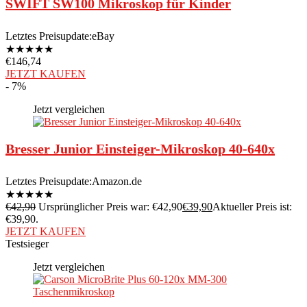
SWIFT SW100 Mikroskop für Kinder
Letztes Preisupdate:
eBay
★
★
★
★
★
€
146,74
JETZT KAUFEN
- 7%
Jetzt vergleichen
Bresser Junior Einsteiger-Mikroskop 40-640x
Letztes Preisupdate:
Amazon.de
★
★
★
★
★
€
42,90
Ursprünglicher Preis war: €42,90
€
39,90
Aktueller Preis ist:
€39,90.
JETZT KAUFEN
Testsieger
Jetzt vergleichen