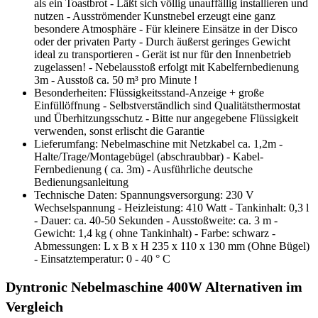
als ein Toastbrot - Läßt sich völlig unauffällig installieren und
nutzen - Ausströmender Kunstnebel erzeugt eine ganz
besondere Atmosphäre - Für kleinere Einsätze in der Disco
oder der privaten Party - Durch äußerst geringes Gewicht
ideal zu transportieren - Gerät ist nur für den Innenbetrieb
zugelassen! - Nebelausstoß erfolgt mit Kabelfernbedienung
3m - Ausstoß ca. 50 m³ pro Minute !
Besonderheiten: Flüssigkeitsstand-Anzeige + große
Einfüllöffnung - Selbstverständlich sind Qualitätsthermostat
und Überhitzungsschutz - Bitte nur angegebene Flüssigkeit
verwenden, sonst erlischt die Garantie
Lieferumfang: Nebelmaschine mit Netzkabel ca. 1,2m -
Halte/Trage/Montagebügel (abschraubbar) - Kabel-
Fernbedienung ( ca. 3m) - Ausführliche deutsche
Bedienungsanleitung
Technische Daten: Spannungsversorgung: 230 V
Wechselspannung - Heizleistung: 410 Watt - Tankinhalt: 0,3 l
- Dauer: ca. 40-50 Sekunden - Ausstoßweite: ca. 3 m -
Gewicht: 1,4 kg ( ohne Tankinhalt) - Farbe: schwarz -
Abmessungen: L x B x H 235 x 110 x 130 mm (Ohne Bügel)
- Einsatztemperatur: 0 - 40 ° C
Dyntronic Nebelmaschine 400W Alternativen im
Vergleich