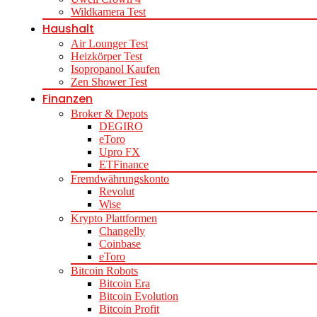
Wildkamera Test
Haushalt
Air Lounger Test
Heizkörper Test
Isopropanol Kaufen
Zen Shower Test
Finanzen
Broker & Depots
DEGIRO
eToro
Upro FX
ETFinance
Fremdwährungskonto
Revolut
Wise
Krypto Plattformen
Changelly
Coinbase
eToro
Bitcoin Robots
Bitcoin Era
Bitcoin Evolution
Bitcoin Profit