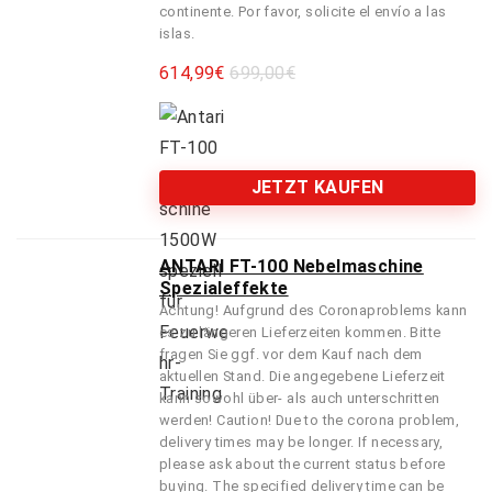
continente. Por favor, solicite el envío a las
islas.
614,99
€
699,00€
JETZT KAUFEN
ANTARI FT-100 Nebelmaschine
Spezialeffekte
Achtung! Aufgrund des Coronaproblems kann
es zu längeren Lieferzeiten kommen. Bitte
fragen Sie ggf. vor dem Kauf nach dem
aktuellen Stand. Die angegebene Lieferzeit
kann sowohl über- als auch unterschritten
werden! Caution! Due to the corona problem,
delivery times may be longer. If necessary,
please ask about the current status before
buying. The specified delivery time can be