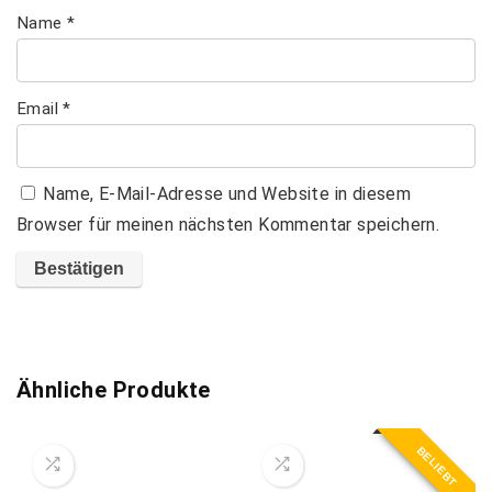
Name
*
Email
*
Name, E-Mail-Adresse und Website in diesem
Browser für meinen nächsten Kommentar speichern.
A
l
t
Ähnliche Produkte
e
r
BELIEBT
n