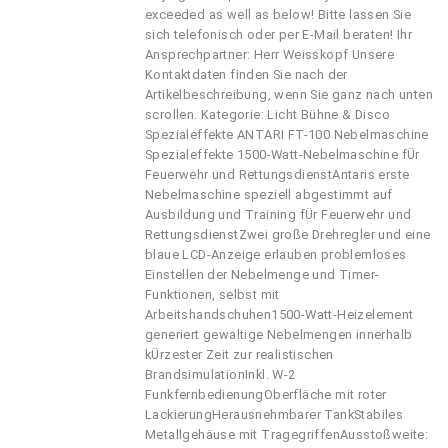
exceeded as well as below! Bitte lassen Sie
sich telefonisch oder per E-Mail beraten! Ihr
Ansprechpartner: Herr Weisskopf Unsere
Kontaktdaten finden Sie nach der
Artikelbeschreibung, wenn Sie ganz nach unten
scrollen. Kategorie: Licht Bühne & Disco
Spezialeffekte ANTARI FT-100 Nebelmaschine
Spezialeffekte 1500-Watt-Nebelmaschine fÜr
Feuerwehr und RettungsdienstAntaris erste
Nebelmaschine speziell abgestimmt auf
Ausbildung und Training fÜr Feuerwehr und
RettungsdienstZwei große Drehregler und eine
blaue LCD-Anzeige erlauben problemloses
Einstellen der Nebelmenge und Timer-
Funktionen, selbst mit
Arbeitshandschuhen1500-Watt-Heizelement
generiert gewaltige Nebelmengen innerhalb
kÜrzester Zeit zur realistischen
BrandsimulationInkl. W-2
FunkfernbedienungOberfläche mit roter
LackierungHerausnehmbarer TankStabiles
Metallgehäuse mit TragegriffenAusstoßweite: