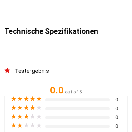
Technische Spezifikationen
Testergebnis
0.0
out of 5
★
★
★
★
★
0
★
★
★
★
★
0
★
★
★
★
★
0
★
★
★
★
★
0