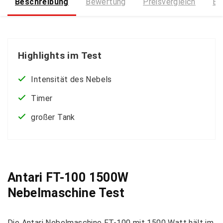
Beschreibung
Bewertung
Preisvergleich
Bi
Highlights im Test
Intensität des Nebels
Timer
großer Tank
Antari FT-100 1500W
Nebelmaschine Test
Die Antari Nebelmaschine FT-100 mit 1500 Watt hält im