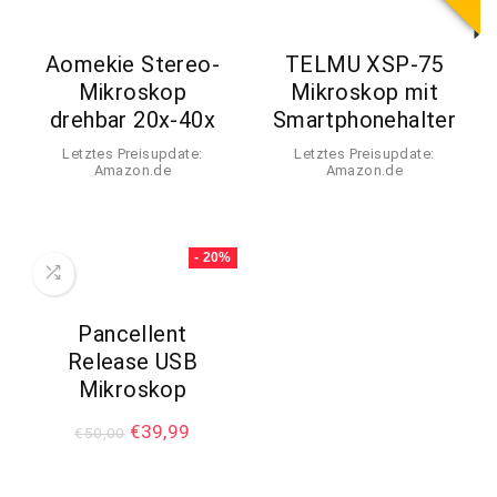
a
t
Aomekie Stereo-
TELMU XSP-75
i
Mikroskop
Mikroskop mit
v
drehbar 20x-40x
Smartphonehalter
e
Letztes Preisupdate:
Letztes Preisupdate:
:
Amazon.de
Amazon.de
- 20%
Pancellent
Release USB
Mikroskop
€
39,99
€
50,00