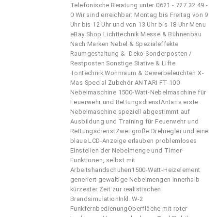
Telefonische Beratung unter 0621 - 727 32 49 -
0 Wir sind erreichbar: Montag bis Freitag von 9
Uhr bis 12 Uhr und von 13 Uhr bis 18 Uhr Menu
eBay Shop Lichttechnik Messe & Bühnenbau
Nach Marken Nebel & Spezialeffekte
Raumgestaltung & -Deko Sonderposten /
Restposten Sonstige Stative & Lifte
Tontechnik Wohnraum & Gewerbeleuchten X-
Mas Special Zubehör ANTARI FT-100
Nebelmaschine 1500-Watt-Nebelmaschine für
Feuerwehr und RettungsdienstAntaris erste
Nebelmaschine speziell abgestimmt auf
Ausbildung und Training für Feuerwehr und
RettungsdienstZwei große Drehregler und eine
blaue LCD-Anzeige erlauben problemloses
Einstellen der Nebelmenge und Timer-
Funktionen, selbst mit
Arbeitshandschuhen1500-Watt-Heizelement
generiert gewaltige Nebelmengen innerhalb
kürzester Zeit zur realistischen
BrandsimulationInkl. W-2
FunkfernbedienungOberfläche mit roter