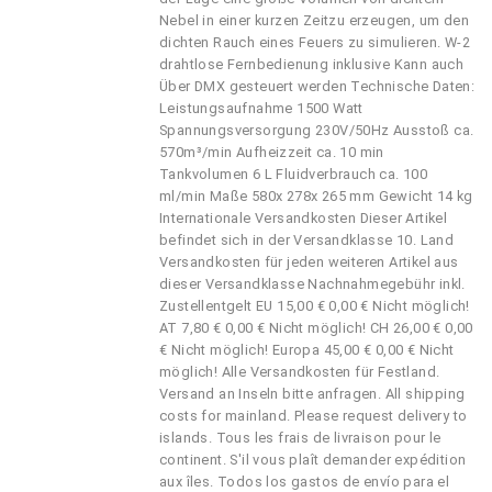
Nebel in einer kurzen Zeitzu erzeugen, um den
dichten Rauch eines Feuers zu simulieren. W-2
drahtlose Fernbedienung inklusive Kann auch
Über DMX gesteuert werden Technische Daten:
Leistungsaufnahme 1500 Watt
Spannungsversorgung 230V/50Hz Ausstoß ca.
570m³/min Aufheizzeit ca. 10 min
Tankvolumen 6 L Fluidverbrauch ca. 100
ml/min Maße 580x 278x 265 mm Gewicht 14 kg
Internationale Versandkosten Dieser Artikel
befindet sich in der Versandklasse 10. Land
Versandkosten für jeden weiteren Artikel aus
dieser Versandklasse Nachnahmegebühr inkl.
Zustellentgelt EU 15,00 € 0,00 € Nicht möglich!
AT 7,80 € 0,00 € Nicht möglich! CH 26,00 € 0,00
€ Nicht möglich! Europa 45,00 € 0,00 € Nicht
möglich! Alle Versandkosten für Festland.
Versand an Inseln bitte anfragen. All shipping
costs for mainland. Please request delivery to
islands. Tous les frais de livraison pour le
continent. S'il vous plaît demander expédition
aux îles. Todos los gastos de envío para el