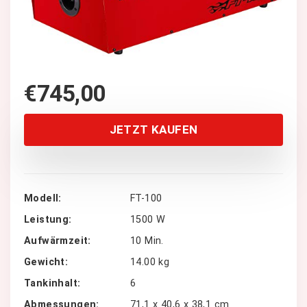
€
745,00
JETZT KAUFEN
Modell
FT-100
Leistung
1500 W
Aufwärmzeit
10 Min.
Gewicht
14.00 kg
Tankinhalt
6
Abmessungen
71,1 x 40,6 x 38,1 cm