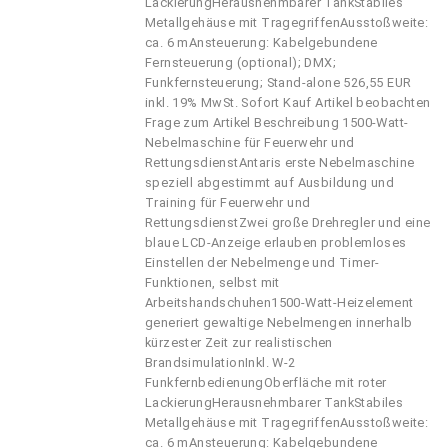
LackierungHerausnehmbarer TankStabiles
Metallgehäuse mit TragegriffenAusstoßweite:
ca. 6 mAnsteuerung: Kabelgebundene
Fernsteuerung (optional); DMX;
Funkfernsteuerung; Stand-alone 526,55 EUR
inkl. 19% MwSt. Sofort Kauf Artikel beobachten
Frage zum Artikel Beschreibung 1500-Watt-
Nebelmaschine für Feuerwehr und
RettungsdienstAntaris erste Nebelmaschine
speziell abgestimmt auf Ausbildung und
Training für Feuerwehr und
RettungsdienstZwei große Drehregler und eine
blaue LCD-Anzeige erlauben problemloses
Einstellen der Nebelmenge und Timer-
Funktionen, selbst mit
Arbeitshandschuhen1500-Watt-Heizelement
generiert gewaltige Nebelmengen innerhalb
kürzester Zeit zur realistischen
BrandsimulationInkl. W-2
FunkfernbedienungOberfläche mit roter
LackierungHerausnehmbarer TankStabiles
Metallgehäuse mit TragegriffenAusstoßweite:
ca. 6 mAnsteuerung: Kabelgebundene