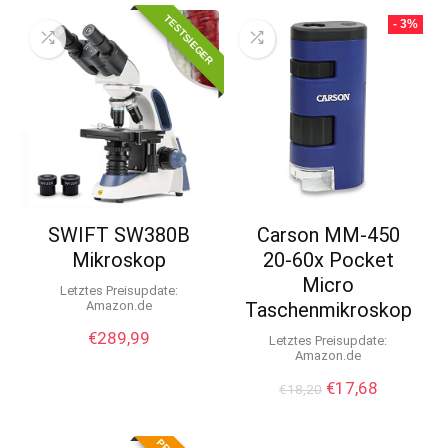
r
TESTSIEGER
- 3%
n
a
t
i
v
e
:
SWIFT SW380B
Carson MM-450
Mikroskop
20-60x Pocket
Micro
Letztes Preisupdate:
Amazon.de
Taschenmikroskop
€
289,99
Letztes Preisupdate:
Amazon.de
Ursprünglicher
Aktueller
€
17,68
€
18,20
Preis
Preis
war:
ist:
€18,20
€17,68.