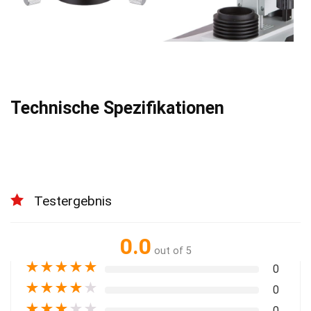
Technische Spezifikationen
Testergebnis
0.0
out of 5
★
★
★
★
★
0
★
★
★
★
★
0
★
★
★
★
★
0