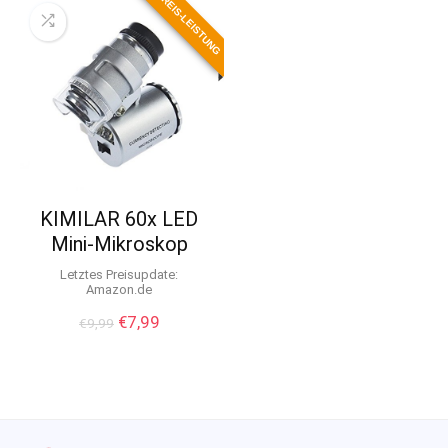
PREIS-LEISTUNG
KIMILAR 60x LED
Mini-Mikroskop
Letztes Preisupdate:
Amazon.de
Ursprünglicher
Aktueller
€
7,99
€
9,99
Preis
Preis
war:
ist:
€9,99
€7,99.