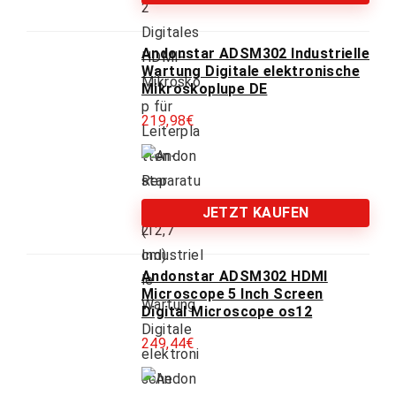
Andonstar ADSM302 Industrielle
Wartung Digitale elektronische
Mikroskoplupe DE
219,98
€
JETZT KAUFEN
Andonstar ADSM302 HDMI
Microscope 5 Inch Screen
Digital Microscope os12
249,44
€