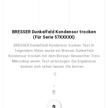
Okularkamera muss separat erworben werden
Nutzerfreundlichkeit
10
Preis-Leistung
9
BRESSER Dunkelfeld Kondensor trocken
(Für Serie 57XXXXX)
BRESSER Dunkelfeld Kondensor trocken Test In
PROS:
folgendem Video wurde ein Bresser Dunkelfeld
Kondensor trocken mit dem Bresser Researcher Trino
Experten-Modell zur Organismus-Analyse
Mikroskop einem Test unterzogen. Die Ergebnisse
Trinokulares Inversionsmikroskop
können sich sehen lassen. Die besten ...
Für Spezial-Einsatzgebiete in Medizin und
Wissenschaft
-
CONS:
9