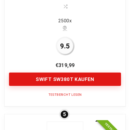
Für viele Modelle geeignet
Dunkelfeld Erweiterung für normale
2500x
Mikroskope
9.5
CONS:
Relativ teuer
€
319,99
SWIFT SW380T KAUFEN
TESTBERICHT LESEN
5
Bildqualität
9.5
Vergrößerung
10