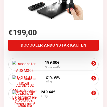
€
199,00
DOCOOLER ANDONSTAR KAUFEN
199,00€
Amazon.de
219,98€
eBay
249,44€
eBay