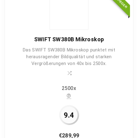
TESTSIEGER
Nutzerfreundlichkeit
9
Preis-Leistung
9
SWIFT SW380B Mikroskop
Das SWIFT SW380B Mikroskop punktet mit
herausragender Bildqualität und starken
PROS:
Vergrößerungen von 40x bis 2500x.
Trino-Mikroskop
2500x Vergrößerung
2500x
Top Qualität
9.4
CONS:
Okularkamera nicht im Lieferumfang enthalten
€
289,99