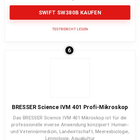
SWIFT SW380B KAUFEN
TESTBERICHT LESEN
SWIFT SW380B Mikroskop
6
Bewertung
Das SW380B punktet in den unterschiedlichsten
Kategorien und kann so auch mit Top Geräten
mithalten, die es erst ab vierstelligen Beträgen
gibt.
BRESSER Science IVM 401 Profi-Mikroskop
Bildqualität
9.5
Das BRESSER Science IVM 401 Mikroskop ist für die
professionelle inverse Anwendung konzipiert: Human-
Vergrößerung
9.5
und Veterinärmedizin, Landwirtschaft, Meeresbiologie,
Limnologie, Aquakultur