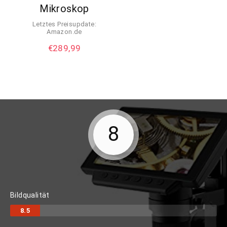
Mikroskop
Letztes Preisupdate:
Amazon.de
€
289,99
8
Bildqualität
8.5