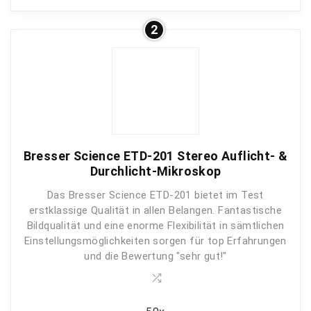
2
Bildqualität
10
Vergrößerung
7
Nutzerfreundlichkeit
10
Preis-Leistung
9
Bresser Science ETD-201 Stereo Auflicht- &
Durchlicht-Mikroskop
Das Bresser Science ETD-201 bietet im Test
PROS:
erstklassige Qualität in allen Belangen. Fantastische
Bildqualität und eine enorme Flexibilität in sämtlichen
Allround Spitzen-Mikroskop
Einstellungsmöglichkeiten sorgen für top Erfahrungen
Öl-geeignet
und die Bewertung "sehr gut!"
Exzellentes Bild