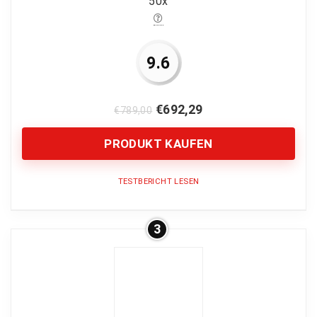
50x
CONS:
Relativ teuer
9.6
€
692,29
€
789,00
PRODUKT KAUFEN
TESTBERICHT LESEN
3
Bildqualität
10
Vergrößerung
3
Nutzerfreundlichkeit
10