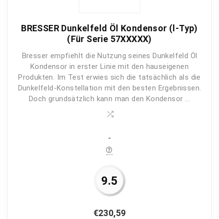
Preis-Leistung
9
BRESSER Dunkelfeld Öl Kondensor (l-Typ)
(Für Serie 57XXXXX)
Bresser empfiehlt die Nutzung seines Dunkelfeld Öl
PROS:
Kondensor in erster Linie mit den hauseigenen
Produkten. Im Test erwies sich die tatsächlich als die
Erstklassige Bildqualität
Dunkelfeld-Konstellation mit den besten Ergebnissen.
Hochwertige Verarbeitung
Doch grundsätzlich kann man den Kondensor ...
Profi-Mikroskop
-
CONS:
Vergrößerung nur bis 50x
9.5
€
230,59