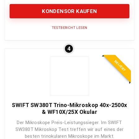
KONDENSOR KAUFEN
TESTBERICHT LESEN
4
Bildqualität
10
BELIEBT
Vergrößerung
9
Nutzerfreundlichkeit
9
Preis-Leistung
9
SWIFT SW380T Trino-Mikroskop 40x-2500x
& WF10X/25X Okular
Der Mikroskope Preis-Leistungssieger. Im SWIFT
PROS:
SW380T Mikroskop Test treffen wir auf eines der
besten trinokularen Mikroskope im Markt.
Top Qualität