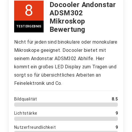
Docooler Andonstar
8
ADSM302
PROS:
Mikroskop
Top Qualität
TESTERGEBNIS
Bewertung
Für viele Modelle geeignet
Nicht für jeden sind binokulare oder monokulare
Dunkelfeld Erweiterung für normale
Mikroskope geeignet. Docooler bietet mit
Mikroskope
seinem Andonstar ADSM302 Abhilfe. Hier
kommt ein großes LED Display zum Tragen und
sorgt so für übersichtliches Arbeiten an
CONS:
Feinelektronik und Co.
Kein Öl Kondensor
Bildqualität
8.5
Lichtstärke
9
Nutzerfreundlichkeit
9