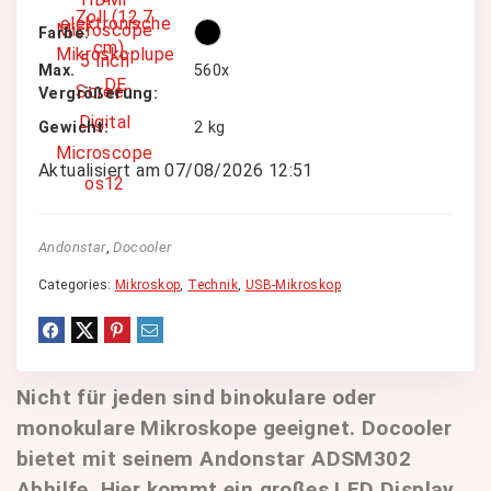
Farbe
Max.
560x
Vergrößerung
Gewicht
2 kg
Aktualisiert am 07/08/2026 12:51
Andonstar
,
Docooler
Categories:
Mikroskop
,
Technik
,
USB-Mikroskop
Nicht für jeden sind binokulare oder
monokulare Mikroskope geeignet. Docooler
bietet mit seinem Andonstar ADSM302
Abhilfe. Hier kommt ein großes LED Display