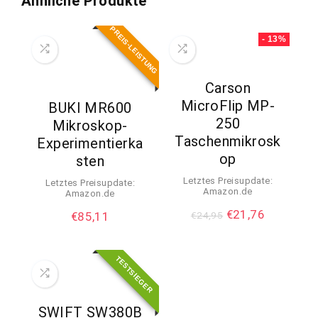
Ähnliche Produkte
PREIS-LEISTUNG
- 13%
Carson
MicroFlip MP-
BUKI MR600
250
Mikroskop-
Taschenmikrosk
Experimentierka
op
sten
Letztes Preisupdate:
Letztes Preisupdate:
Amazon.de
Amazon.de
€
21,76
€
85,11
€
24,95
TESTSIEGER
SWIFT SW380B