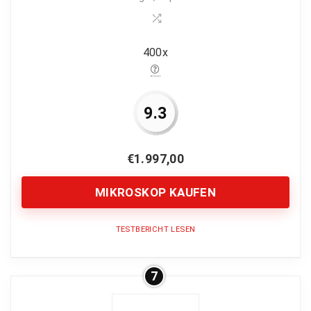
Nutzerfreundlichkeit
9
Preis-Leistung
10
400x
9.3
PROS:
Preis-Leistung
€
1.997,00
Paarbetrieb möglich
MIKROSKOP KAUFEN
Für Schüler, Studenten & Kliniker
3D Doppelschicht-Kreuztisch
TESTBERICHT LESEN
30 ° Neigung & 360°-Drehung
7
Bildqualität
10
CONS:
Vergrößerung
7