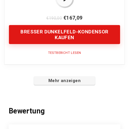
Schwer
Eher nicht für den Hausgebrauch
€
167,09
€
190,00
BRESSER DUNKELFELD-KONDENSOR
KAUFEN
TESTBERICHT LESEN
Bildqualität
10
Mehr anzeigen
Vergrößerung
9
Nutzerfreundlichkeit
8
Bewertung
Preis-Leistung
9