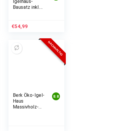
Igelhaus-
Bausatz inkl.
750g Spezial-
Igelfutter
€
54,99
NACHHALTIG
Berk Öko-Igel-
8.8
Haus
Massivholz-
Konstruktion
mit Deckel