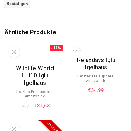
A
l
t
Ähnliche Produkte
e
r
- 17%
n
Relaxdays Iglu
a
Igelhaus
Wildlife World
t
HH10 Iglu
Letztes Preisupdate:
i
Amazon.de
Igelhaus
v
€
34,99
Letztes Preisupdate:
e
Amazon.de
:
€
34,68
€
41,90
NACHHALTIG