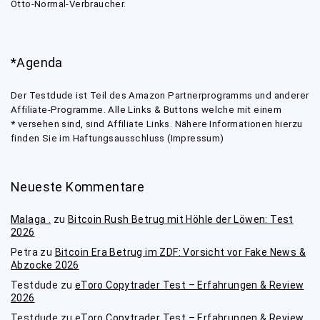
Otto-Normal-Verbraucher.
*Agenda
Der Testdude ist Teil des Amazon Partnerprogramms und anderer
Affiliate-Programme. Alle Links & Buttons welche mit einem
*
versehen sind, sind Affiliate Links. Nähere Informationen hierzu
finden Sie im Haftungsausschluss (Impressum)
Neueste Kommentare
Malaga .
zu
Bitcoin Rush Betrug mit Höhle der Löwen: Test
2026
Petra
zu
Bitcoin Era Betrug im ZDF: Vorsicht vor Fake News &
Abzocke 2026
Testdude
zu
eToro Copytrader Test – Erfahrungen & Review
2026
Testdude
zu
eToro Copytrader Test – Erfahrungen & Review