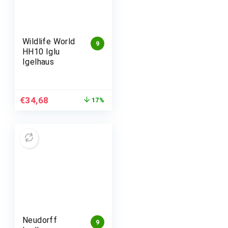
Wildlife World
9
HH10 Iglu
Igelhaus
€
34,68
17%
Neudorff
9