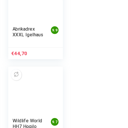
Abrikadrex
9.9
XXXL Igelhaus
€
44,70
Wildlife World
9.7
HH7 Hogilo