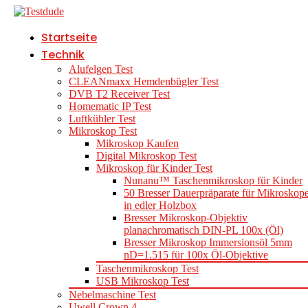
Startseite
Technik
Alufelgen Test
CLEANmaxx Hemdenbügler Test
DVB T2 Receiver Test
Homematic IP Test
Luftkühler Test
Mikroskop Test
Mikroskop Kaufen
Digital Mikroskop Test
Mikroskop für Kinder Test
Nunanu™ Taschenmikroskop für Kinder
50 Bresser Dauerpräparate für Mikroskop
in edler Holzbox
Bresser Mikroskop-Objektiv
planachromatisch DIN-PL 100x (Öl)
Bresser Mikroskop Immersionsöl 5mm
nD=1.515 für 100x Öl-Objektive
Taschenmikroskop Test
USB Mikroskop Test
Nebelmaschine Test
Uwell Crown 4