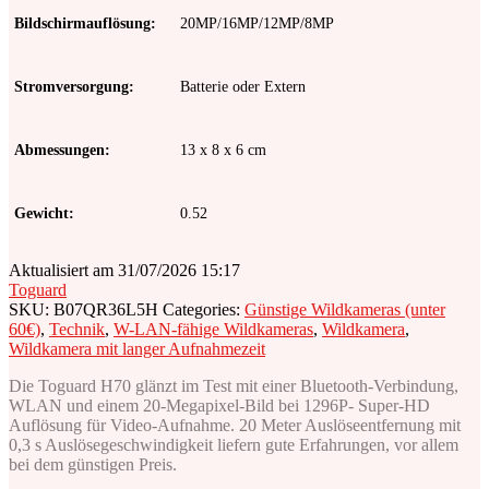
Bildschirmauflösung
20MP/16MP/12MP/8MP
Stromversorgung
Batterie oder Extern
Abmessungen
13 x 8 x 6 cm
Gewicht
0.52
Aktualisiert am 31/07/2026 15:17
Toguard
SKU:
B07QR36L5H
Categories:
Günstige Wildkameras (unter
60€)
,
Technik
,
W-LAN-fähige Wildkameras
,
Wildkamera
,
Wildkamera mit langer Aufnahmezeit
Die Toguard H70 glänzt im Test mit einer Bluetooth-Verbindung,
WLAN und einem 20-Megapixel-Bild bei 1296P- Super-HD
Auflösung für Video-Aufnahme. 20 Meter Auslöseentfernung mit
0,3 s Auslösegeschwindigkeit liefern gute Erfahrungen, vor allem
bei dem günstigen Preis.