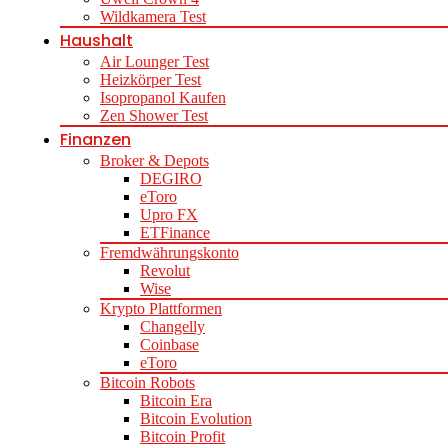
Wildkamera Test
Haushalt
Air Lounger Test
Heizkörper Test
Isopropanol Kaufen
Zen Shower Test
Finanzen
Broker & Depots
DEGIRO
eToro
Upro FX
ETFinance
Fremdwährungskonto
Revolut
Wise
Krypto Plattformen
Changelly
Coinbase
eToro
Bitcoin Robots
Bitcoin Era
Bitcoin Evolution
Bitcoin Profit