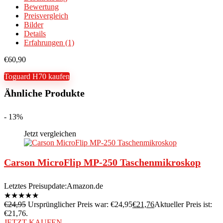
Bewertung
Preisvergleich
Bilder
Details
Erfahrungen (1)
€
60,90
Toguard H70 kaufen
Ähnliche Produkte
- 13%
Jetzt vergleichen
Carson MicroFlip MP-250 Taschenmikroskop
Letztes Preisupdate:
Amazon.de
★
★
★
★
★
€
24,95
Ursprünglicher Preis war: €24,95
€
21,76
Aktueller Preis ist:
€21,76.
JETZT KAUFEN