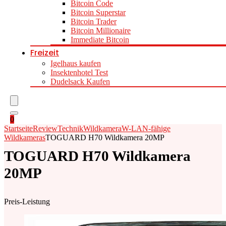
Bitcoin Code
Bitcoin Superstar
Bitcoin Trader
Bitcoin Millionaire
Immediate Bitcoin
Freizeit
Igelhaus kaufen
Insektenhotel Test
Dudelsack Kaufen
0
Startseite
Review
Technik
Wildkamera
W-LAN-fähige
Wildkameras
TOGUARD H70 Wildkamera 20MP
TOGUARD H70 Wildkamera
20MP
Preis-Leistung