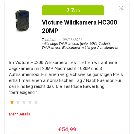
7.7
/10
Victure Wildkamera HC300
20MP
Testdude
09/08/2026
Günstige Wildkameras (unter 60€)
,
Technik
,
Wildkamera
,
Wildkamera mit langer Aufnahmezeit
Im Victure HC300 Wildkamera Test treffen wir auf eine
Jagdkamera mit 20MP, Nachtsicht 1080P und 3
Aufnahmemodi. Für einen vergleichsweise günstigen Preis
erhält man einen automatischen Tag / Nacht-Sensor. Für
den Einstieg reicht das. Die Testdude Bewertung:
"befriedigend!"
★
★
★
★
★
Mehr Details
€
54,99