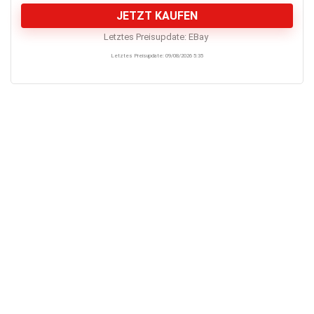
JETZT KAUFEN
Letztes Preisupdate:
eBay
Letztes Preisupdate: 09/08/2026 5:35
Verarbeitung & Bildqualität
7
Bedienung
7
Preis-Leistung
9
PROS:
Gurt & Stativ
Erhöhte Bewegungssensibilität
Wasserdicht