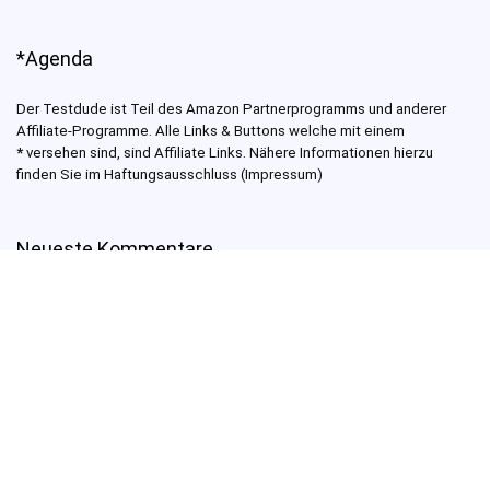
*Agenda
Der Testdude ist Teil des Amazon Partnerprogramms und anderer
Affiliate-Programme. Alle Links & Buttons welche mit einem
*
versehen sind, sind Affiliate Links. Nähere Informationen hierzu
finden Sie im Haftungsausschluss (Impressum)
Neueste Kommentare
Malaga .
zu
Bitcoin Rush Betrug mit Höhle der Löwen: Test 2026
Petra
zu
Bitcoin Era Betrug im ZDF: Vorsicht vor Fake News &
Abzocke 2026
Testdude
zu
eToro Copytrader Test – Erfahrungen & Review
2026
Testdude
zu
eToro Copytrader Test – Erfahrungen & Review
2026
Martin
zu
eToro Copytrader Test – Erfahrungen & Review 2026