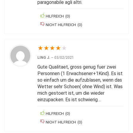
paragonabile agli altri.
HILFREICH
(
0
)
NICHT HILFREICH
(
0
)
★
★
★
★
★
LING J.
–
03/02/2021
Gute Qualitaet, gross genug fuer zwei
Personnen (1 Erwachsener+1Kind). Es ist
so einfach um die aufzublasen, wenn das
Wetter sehr Schoen( ohne Wind) ist. Was
mich gestoert ist, um die wieder
einzupacken. Es ist schwierig…
HILFREICH
(
0
)
NICHT HILFREICH
(
0
)