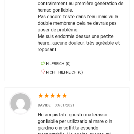
contrairement au première génération de
hamac gonflable.
Pas encore testé dans l’eau mais vu la
double membrane cela ne devrais pas
poser de problème.
Me suis endormie dessus une petite
heure…aucune douleur, très agréable et
reposant.
HILFREICH
(
0
)
NICHT HILFREICH
(
0
)
★
★
★
★
★
DAVIDE
–
03/01/2021
Ho acquistato questo materasso
gonfiabile per utilizzarlo al mare o in
giardino o in soffitta essendo