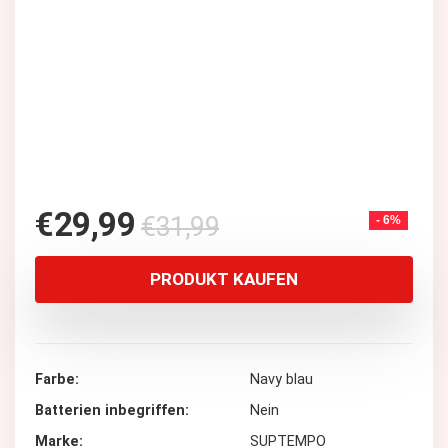
Ursprünglicher
Aktueller
€
29,99
€
31,99
- 6%
Preis
Preis
war:
ist:
PRODUKT KAUFEN
€31,99
€29,99.
Farbe
Navy blau
Batterien inbegriffen
Nein
Marke
SUPTEMPO