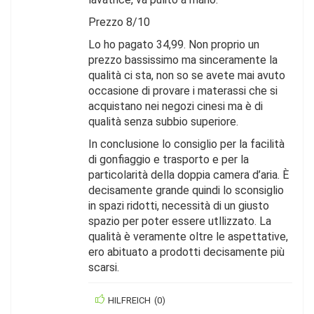
Prezzo 8/10
Lo ho pagato 34,99. Non proprio un
prezzo bassissimo ma sinceramente la
qualità ci sta, non so se avete mai avuto
occasione di provare i materassi che si
acquistano nei negozi cinesi ma è di
qualità senza subbio superiore.
In conclusione lo consiglio per la facilità
di gonfiaggio e trasporto e per la
particolarità della doppia camera d’aria. È
decisamente grande quindi lo sconsiglio
in spazi ridotti, necessità di un giusto
spazio per poter essere utllizzato. La
qualità è veramente oltre le aspettative,
ero abituato a prodotti decisamente più
scarsi.
HILFREICH
(
0
)