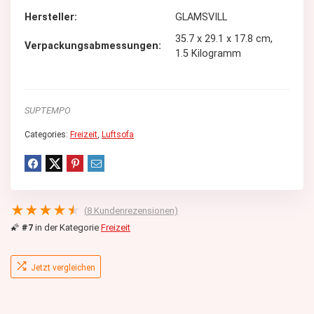
Hersteller
GLAMSVILL
35.7 x 29.1 x 17.8 cm,
Verpackungsabmessungen
1.5 Kilogramm
SUPTEMPO
Categories:
Freizeit
,
Luftsofa
★
★
★
★
★
(
8
Kundenrezensionen)
🌠
#7
in der Kategorie
Freizeit
Jetzt vergleichen