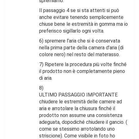
spremiamo.
Il passaggio 4 se si sta attenti si può
anche evitare tenendo semplicemente
chiuse bene le estremità in gomma ma io
preferisco sigillarlo ogni volta.
6) spremere l’aria che si è conservata
nella prima parte della camera d’aria (di
colore nero) nel resto del materasso.
7) Ripetere la procedura più volte finché
il prodotto non è completamente pieno
di aria.
8)
ULTIMO PASSAGGIO IMPORTANTE
chiudere le estremità delle camere ad
aria e arrotolare la chiusura finché il
prodotto non assume una consistenza
adeguata, dopodiché chiudere il gancio. (
come se stessimo arrotolando uno
striscione). Come visibile in foto ho