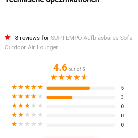
8 reviews for
SUPTEMPO Aufblasbares Sofa
Outdoor Air Lounger
4.6
out of 5
★
★
★
★
★
★
★
★
★
★
5
★
★
★
★
★
3
★
★
★
★
★
0
★
★
★
★
★
0
★
★
★
★
★
0