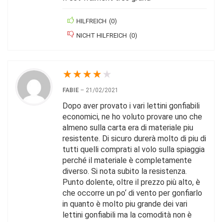
HILFREICH
(
0
)
NICHT HILFREICH
(
0
)
★
★
★
★
★
FABIE
–
21/02/2021
Dopo aver provato i vari lettini gonfiabili
economici, ne ho voluto provare uno che
almeno sulla carta era di materiale piu
resistente. Di sicuro durerà molto di piu di
tutti quelli comprati al volo sulla spiaggia
perché il materiale è completamente
diverso. Si nota subito la resistenza.
Punto dolente, oltre il prezzo più alto, è
che occorre un po‘ di vento per gonfiarlo
in quanto è molto piu grande dei vari
lettini gonfiabili ma la comodità non è