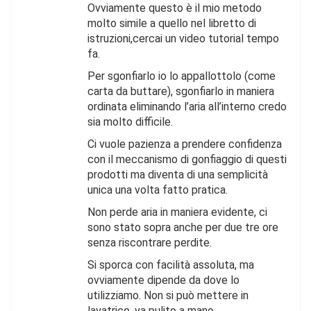
Ovviamente questo è il mio metodo
molto simile a quello nel libretto di
istruzioni,cercai un video tutorial tempo
fa.
Per sgonfiarlo io lo appallottolo (come
carta da buttare), sgonfiarlo in maniera
ordinata eliminando l’aria all’interno credo
sia molto difficile.
Ci vuole pazienza a prendere confidenza
con il meccanismo di gonfiaggio di questi
prodotti ma diventa di una semplicità
unica una volta fatto pratica.
Non perde aria in maniera evidente, ci
sono stato sopra anche per due tre ore
senza riscontrare perdite.
Si sporca con facilità assoluta, ma
ovviamente dipende da dove lo
utilizziamo. Non si può mettere in
lavatrice, va pulito a mano.