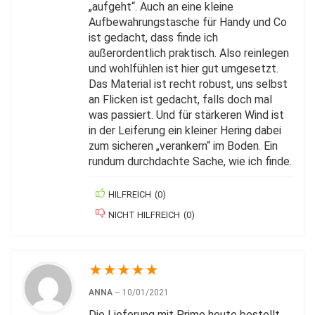
„aufgeht“. Auch an eine kleine
Aufbewahrungstasche für Handy und Co
ist gedacht, dass finde ich
außerordentlich praktisch. Also reinlegen
und wohlfühlen ist hier gut umgesetzt.
Das Material ist recht robust, uns selbst
an Flicken ist gedacht, falls doch mal
was passiert. Und für stärkeren Wind ist
in der Leiferung ein kleiner Hering dabei
zum sicheren „verankern“ im Boden. Ein
rundum durchdachte Sache, wie ich finde.
HILFREICH
(
0
)
NICHT HILFREICH
(
0
)
★
★
★
★
★
ANNA
–
10/01/2021
Die Lieferung mit Prime heute bestellt