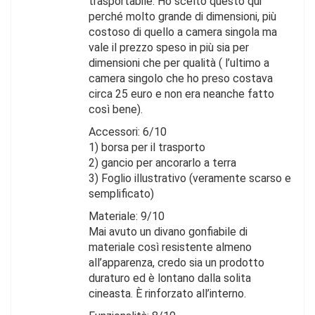
trasportabile. Ho scelto questo qui
perché molto grande di dimensioni, più
costoso di quello a camera singola ma
vale il prezzo speso in più sia per
dimensioni che per qualità ( l’ultimo a
camera singolo che ho preso costava
circa 25 euro e non era neanche fatto
così bene).
Accessori: 6/10
1) borsa per il trasporto
2) gancio per ancorarlo a terra
3) Foglio illustrativo (veramente scarso e
semplificato)
Materiale: 9/10
Mai avuto un divano gonfiabile di
materiale così resistente almeno
all’apparenza, credo sia un prodotto
duraturo ed è lontano dalla solita
cineasta. È rinforzato all’interno.