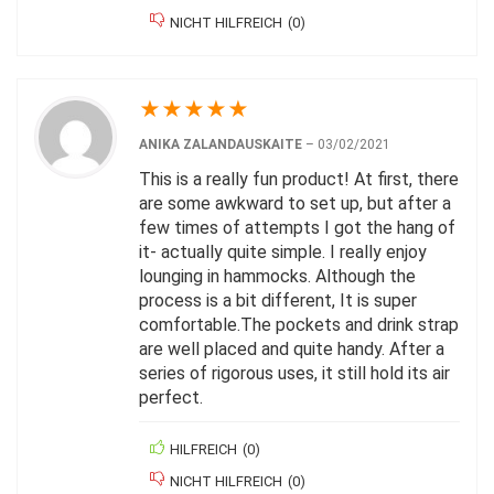
NICHT HILFREICH
(
0
)
★
★
★
★
★
ANIKA ZALANDAUSKAITE
–
03/02/2021
This is a really fun product! At first, there
are some awkward to set up, but after a
few times of attempts I got the hang of
it- actually quite simple. I really enjoy
lounging in hammocks. Although the
process is a bit different, It is super
comfortable.The pockets and drink strap
are well placed and quite handy. After a
series of rigorous uses, it still hold its air
perfect.
HILFREICH
(
0
)
NICHT HILFREICH
(
0
)