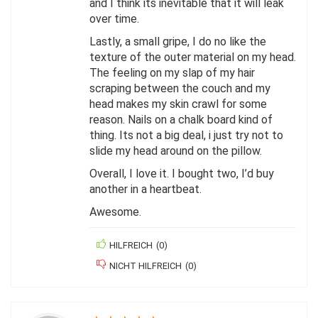
and I think its inevitable that it will leak
over time.
Lastly, a small gripe, I do no like the
texture of the outer material on my head.
The feeling on my slap of my hair
scraping between the couch and my
head makes my skin crawl for some
reason. Nails on a chalk board kind of
thing. Its not a big deal, i just try not to
slide my head around on the pillow.
Overall, I love it. I bought two, I’d buy
another in a heartbeat.
Awesome.
HILFREICH
(
0
)
NICHT HILFREICH
(
0
)