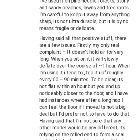
I’ve used it on pine needle forests, stony
and sandy beaches, lawns and tree roots.
I’m careful to keep it away from anything
sharp, its not ultra durable, but it is by no
means fragile or delicate.
Having said all that positive stuff, there
are a few issues. Firstly, my only real
complaint – It doesn’t hold air for very
long. When you sit on it it will slowly
deflate over the course of ~1 hour. When
I’m using it i tend to „top it up“ roughly
every 60 – 90 minutes. To be clear, its
not flat within an hour but you end up
noticeably closer to the floor, and I have
had instances where after a long nap I
can feel the floor if I move.Its not a big
deal but I’d prefer not to have to do that.
Having said that I’m not sure that any
other model would be any different, its
relying on the rolled end to form a seal