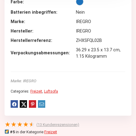
Farbe
Batterien inbegriffen
Nein
Marke
IREGRO
Hersteller
IREGRO
Herstellerreferenz
ZHXSFQL02B
36.29 x 23.5 x 13.7 cm,
Verpackungsabmessungen
1.15 Kilogramm
Marke: IREGRO
Categories:
Freizeit
,
Luftsofa
★
★
★
★
★
(
13
Kundenrezensionen)
#5
in der Kategorie
Freizeit