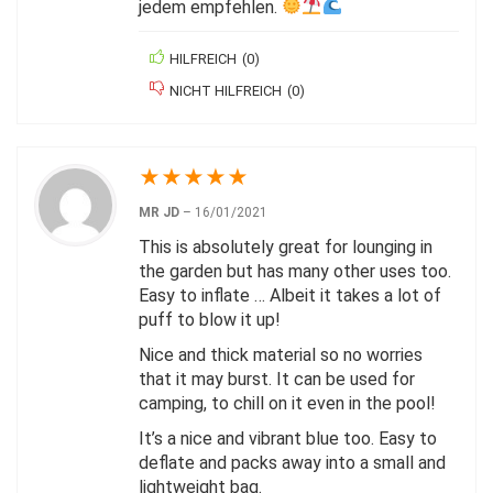
jedem empfehlen.
HILFREICH
(
0
)
NICHT HILFREICH
(
0
)
★
★
★
★
★
MR JD
–
16/01/2021
This is absolutely great for lounging in
the garden but has many other uses too.
Easy to inflate … Albeit it takes a lot of
puff to blow it up!
Nice and thick material so no worries
that it may burst. It can be used for
camping, to chill on it even in the pool!
It’s a nice and vibrant blue too. Easy to
deflate and packs away into a small and
lightweight bag.