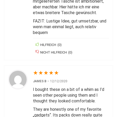
mitgelieferten Tasche ist ambitioniert,
aber machbar. Hier hätte ich mir eine
etwas breitere Tasche gewünscht.
FAZIT: Lustige Idee, gut umsetzbar, und
wenn man einmal liegt, auch relativ
bequem
HILFREICH
(
0
)
NICHT HILFREICH
(
0
)
★
★
★
★
★
JAMES B
–
12/12/2020
I bought these on a bit of a whim as I’d
seen other people using them and I
thought they looked comfortable.
They are honestly one of my favorite
„gadgets“. Its packs down really quite