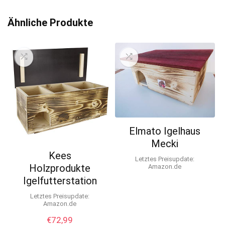
l
t
Ähnliche Produkte
e
r
n
a
t
i
v
e
Elmato Igelhaus
:
Mecki
Kees
Letztes Preisupdate:
Holzprodukte
Amazon.de
Igelfutterstation
Letztes Preisupdate:
Amazon.de
€
72,99