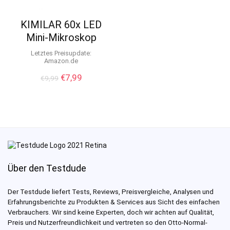
KIMILAR 60x LED
Mini-Mikroskop
Letztes Preisupdate:
Amazon.de
Ursprünglicher
Aktueller
€
7,99
€
9,99
Preis
Preis
war:
ist:
€9,99
€7,99.
Über den Testdude
Der Testdude liefert Tests, Reviews, Preisvergleiche, Analysen und
Erfahrungsberichte zu Produkten & Services aus Sicht des einfachen
Verbrauchers. Wir sind keine Experten, doch wir achten auf Qualität,
Preis und Nutzerfreundlichkeit und vertreten so den Otto-Normal-