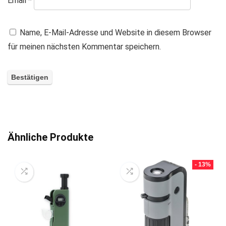
Email
*
Name, E-Mail-Adresse und Website in diesem Browser
für meinen nächsten Kommentar speichern.
A
l
t
Ähnliche Produkte
e
r
- 13%
n
a
t
i