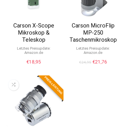
v
e
:
Carson X-Scope
Carson MicroFlip
Mikroskop &
MP-250
Teleskop
Taschenmikroskop
Letztes Preisupdate:
Letztes Preisupdate:
Amazon.de
Amazon.de
Ursprünglicher
Aktueller
€
18,95
€
21,76
€
24,95
Preis
Preis
war:
ist:
PREIS-LEISTUNG
€24,95
€21,76.