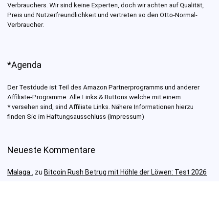
Verbrauchers. Wir sind keine Experten, doch wir achten auf Qualität,
Preis und Nutzerfreundlichkeit und vertreten so den Otto-Normal-
Verbraucher.
*Agenda
Der Testdude ist Teil des Amazon Partnerprogramms und anderer
Affiliate-Programme. Alle Links & Buttons welche mit einem
*
versehen sind, sind Affiliate Links. Nähere Informationen hierzu
finden Sie im Haftungsausschluss (Impressum)
Neueste Kommentare
Malaga .
zu
Bitcoin Rush Betrug mit Höhle der Löwen: Test 2026
Petra
zu
Bitcoin Era Betrug im ZDF: Vorsicht vor Fake News &
Abzocke 2026
Testdude
zu
eToro Copytrader Test – Erfahrungen & Review
2026