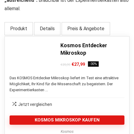
„ausreichend“.
Brauchbar ist der Experimentierkasten also
allemal.
Produkt
Details
Preis & Angebote
Kosmos Entdecker
Mikroskop
Ursprünglicher
Aktueller
€
27,99
-30%
€
39,99
Preis
Preis
war:
ist:
Das KOSMOS Entdecker Mikroskop liefert im Test eine attraktive
€39,99
€27,99.
Möglichkeit, Ihr Kind für die Wissenschaft zu begeistern. Der
Experimentierkasten ...
Jetzt vergleichen
KOSMOS MIKROSKOP KAUFEN
Kosmos