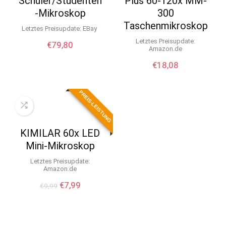
Schüler/Studenten
Plus 60-120x MM-
-Mikroskop
300
Taschenmikroskop
Letztes Preisupdate:
eBay
Letztes Preisupdate:
€
79,80
Amazon.de
€
18,08
PREIS-LEISTUNG
KIMILAR 60x LED
Mini-Mikroskop
Letztes Preisupdate:
Amazon.de
Ursprünglicher
Aktueller
€
7,99
€
9,99
Preis
Preis
war:
ist:
€9,99
€7,99.