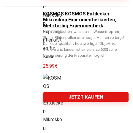
KOSMOS KOSMOS Entdecker-
Mikroskop Experimentierkasten,
Mehrfarbig Experimentierk
Nicht zu glauben, was sich in Wassertropfen,
Staub, Blütenpollen oder sogar Haaren verbirgt!
Dank der qualitativ hochwertigen Objektive,
Okulare und Linsen ist eine bis zu 600fache
Vergrößerung der Präparate möglich.
25,99
€
JETZT KAUFEN