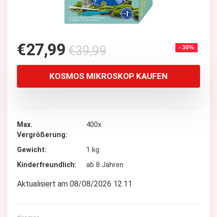
Ursprünglicher
Aktueller
€
27,99
€
39,99
- 30%
Preis
Preis
war:
ist:
KOSMOS MIKROSKOP KAUFEN
€39,99
€27,99.
Max.
400x
Vergrößerung
Gewicht
1 kg
Kinderfreundlich
ab 8 Jahren
Aktualisiert am 08/08/2026 12:11