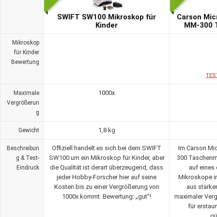
SWIFT SW100 Mikroskop für
Carson Mic
Kinder
MM-300 
Mikroskop
für Kinder
Bewertung
TES
1000x
Maximale
Vergrößerun
g
1,8 kg
Gewicht
Offiziell handelt es sich bei dem SWIFT
Im Carson Mic
Beschreibun
SW100 um ein Mikroskop für Kinder, aber
300 Taschenm
g & Test-
die Qualität ist derart überzeugend, dass
auf eines 
Eindruck
jeder Hobby-Forscher hier auf seine
Mikroskope i
Kosten bis zu einer Vergrößerung von
aus starke
1000x kommt. Bewertung: „gut“!
maximaler Ver
für erstau
gü